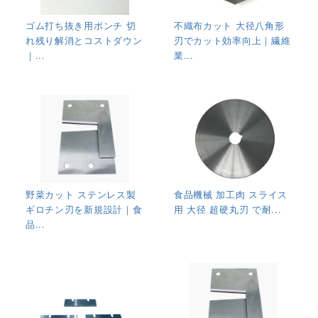
ゴム打ち抜き用ポンチ 切
不織布カット 大径八角形
れ残り解消とコストダウン
刃でカット効率向上｜繊維
｜...
業...
野菜カット ステンレス製
食品機械 加工肉 スライス
ギロチン刃を新規設計｜食
用 大径 超硬丸刃 で耐...
品...