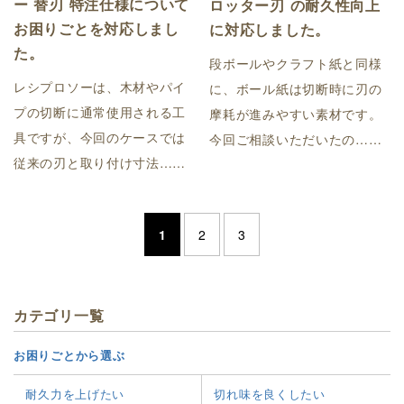
ー 替刃 特注仕様について
ロッター刃 の耐久性向上
お困りごとを対応しまし
に対応しました。
た。
段ボールやクラフト紙と同様
レシプロソーは、木材やパイ
に、ボール紙は切断時に刃の
プの切断に通常使用される工
摩耗が進みやすい素材です。
具ですが、今回のケースでは
今回ご相談いただいたの……
従来の刃と取り付け寸法……
1
2
3
カテゴリ一覧
お困りごとから選ぶ
耐久力を上げたい
切れ味を良くしたい