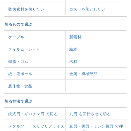
難切素材を切りたい
コストを落としたい
切るもので選ぶ
ケーブル
新素材
フィルム・シート
繊維
樹脂・ゴム
木材
紙・段ボール
金属・機械部品
農作物・食品
切る方法で選ぶ
鋏式刃・ギロチン刃 で切る
丸刃 を回転させて切る
メタルソー・スリワリフライス
直刃・鋸刃・ミシン目刃 で押