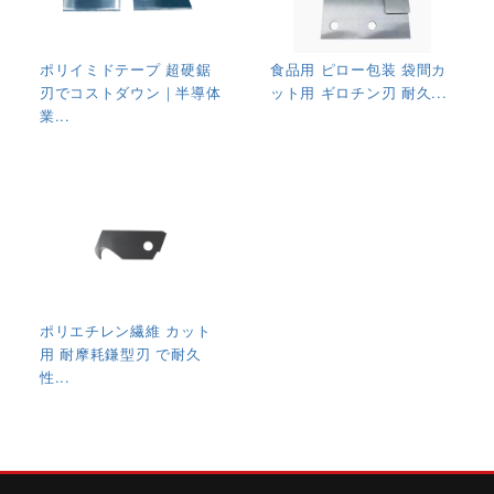
ポリイミドテープ 超硬鋸
食品用 ピロー包装 袋間カ
刃でコストダウン｜半導体
ット用 ギロチン刃 耐久...
業...
ポリエチレン繊維 カット
用 耐摩耗鎌型刃 で耐久
性...