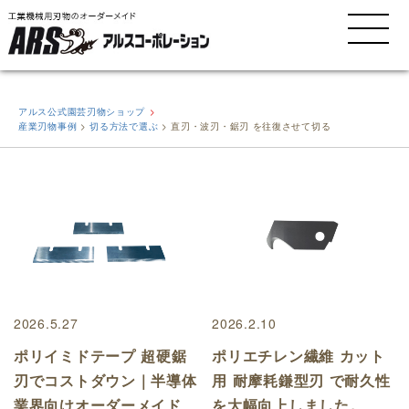
MENU
アルス公式園芸刃物ショップ
産業刃物事例
>
切る方法で選ぶ
>
直刃・波刃・鋸刃 を往復させて切る
2026.5.27
2026.2.10
ポリイミドテープ 超硬鋸
ポリエチレン繊維 カット
刃でコストダウン｜半導体
用 耐摩耗鎌型刃 で耐久性
業界向けオーダーメイド
を大幅向上しました。