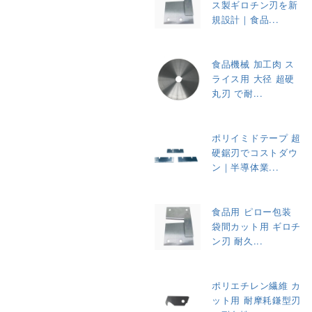
ス製ギロチン刃を新
規設計｜食品...
食品機械 加工肉 ス
ライス用 大径 超硬
丸刃 で耐...
ポリイミドテープ 超
硬鋸刃でコストダウ
ン｜半導体業...
食品用 ピロー包装
袋間カット用 ギロチ
ン刃 耐久...
ポリエチレン繊維 カ
ット用 耐摩耗鎌型刃