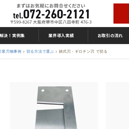
解決！実例集
業界導入実績
お取引の流れ
産業刃物事例
>
切る方法で選ぶ
>
鋏式刃・ギロチン刃 で切る