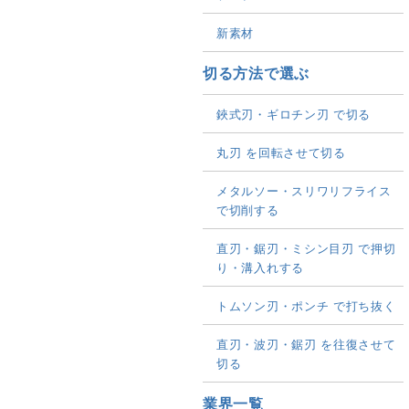
新素材
切る方法で選ぶ
鋏式刃・ギロチン刃 で切る
丸刃 を回転させて切る
メタルソー・スリワリフライス
で切削する
直刃・鋸刃・ミシン目刃 で押切
り・溝入れする
トムソン刃・ポンチ で打ち抜く
直刃・波刃・鋸刃 を往復させて
切る
業界一覧