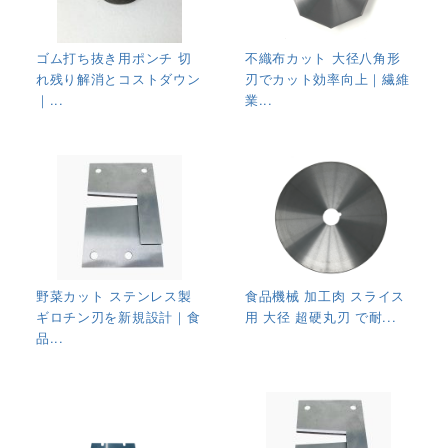
ゴム打ち抜き用ポンチ 切
不織布カット 大径八角形
れ残り解消とコストダウン
刃でカット効率向上｜繊維
｜...
業...
野菜カット ステンレス製
食品機械 加工肉 スライス
ギロチン刃を新規設計｜食
用 大径 超硬丸刃 で耐...
品...