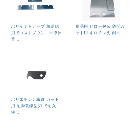
ポリイミドテープ 超硬鋸
食品用 ピロー包装 袋間カ
刃でコストダウン｜半導体
ット用 ギロチン刃 耐久...
業...
ポリエチレン繊維 カット
用 耐摩耗鎌型刃 で耐久
性...