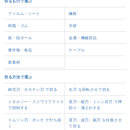
切るもので選ぶ
フィルム・シート
繊維
樹脂・ゴム
木材
紙・段ボール
金属・機械部品
農作物・食品
ケーブル
新素材
切る方法で選ぶ
鋏式刃・ギロチン刃 で切る
丸刃 を回転させて切る
メタルソー・スリワリフライス
直刃・鋸刃・ミシン目刃 で押
で切削する
切り・溝入れする
トムソン刃・ポンチ で打ち抜
直刃・波刃・鋸刃 を往復させ
く
て切る