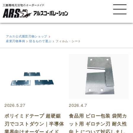
MENU
アルス公式園芸刃物ショップ
産業刃物事例
>
切るもので選ぶ
>
フィルム・シート
2026.5.27
2026.4.7
ポリイミドテープ 超硬鋸
食品用 ピロー包装 袋間カ
刃でコストダウン｜半導体
ット用 ギロチン刃 耐久性
業界向けオーダーメイド
向上 について対応しまし