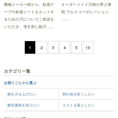
機械メーカー様から、粘着テ
オーダーメイド刃物の導入事
ープや粘着シートをカットす
例 アルスコーポレーション
るための刃についてご相談を
……
いただき、突き刺し鋸刃……
1
2
3
4
5
10
カテゴリ一覧
お困りごとから選ぶ
耐久力を上げたい
切れ味を良くしたい
難切素材を切りたい
コストを落としたい