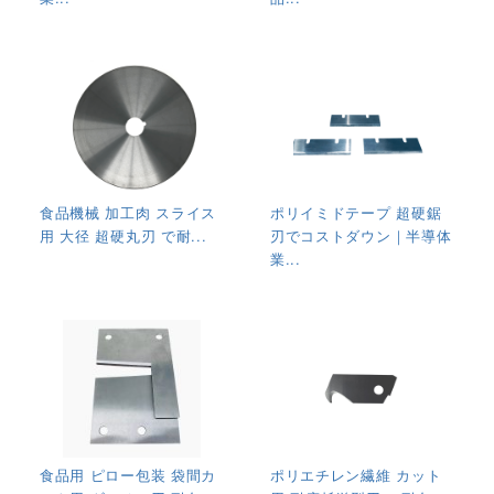
食品機械 加工肉 スライス
ポリイミドテープ 超硬鋸
用 大径 超硬丸刃 で耐...
刃でコストダウン｜半導体
業...
食品用 ピロー包装 袋間カ
ポリエチレン繊維 カット