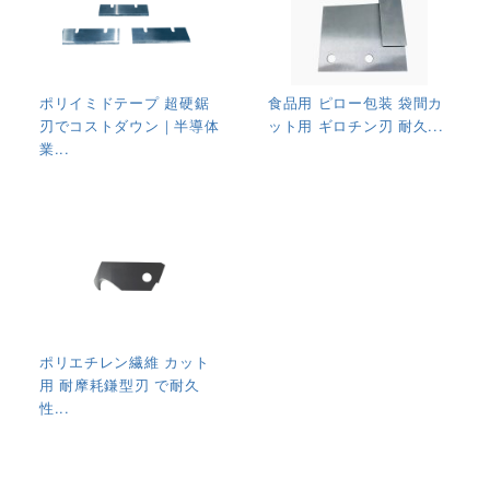
ポリイミドテープ 超硬鋸
食品用 ピロー包装 袋間カ
刃でコストダウン｜半導体
ット用 ギロチン刃 耐久...
業...
ポリエチレン繊維 カット
用 耐摩耗鎌型刃 で耐久
性...