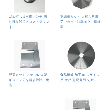
ゴム打ち抜き用ポンチ 切
不織布カット 大径八角形
れ残り解消とコストダウン
刃でカット効率向上｜繊維
｜...
業...
野菜カット ステンレス製
食品機械 加工肉 スライス
ギロチン刃を新規設計｜食
用 大径 超硬丸刃 で耐...
品...