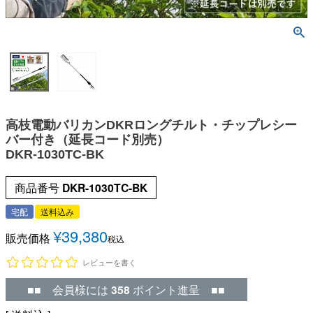
高枝電動バリカンDKRロングチルト・チップレシー
バー付き（延長コード別売）
DKR-1030TC-BK
商品番号
DKR-1030TC-BK
宅配
送料込み
¥
39,380
販売価格
税込
レビューを書く
■■ 会員様には
358
ポイント進呈 ■■