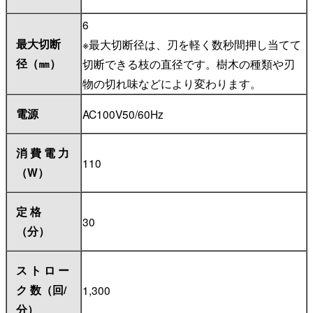
6
最大切断
※最大切断径は、刃を軽く数秒間押し当てて
径（㎜）
切断できる枝の直径です。樹木の種類や刃
物の切れ味などにより変わります。
電源
AC100V50/60Hz
消 費 電 力
110
（W）
定 格
30
（分）
ス ト ロ ー
ク 数（回/
1,300
分）