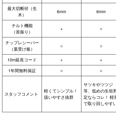
最大切断径（生
6mm
6mm
木）
チルト機能
×
○
（首振り）
チップレシーバー
○
○
（葉受け板）
10m延長コード
×
×
1年間無料保証
○
○
サツキやツツジ
軽くてシンプル！
等、低めの生垣剪
スタッフコメント
扱いやすさ抜群
定ならコレ！ 軽
で取り回しやすい