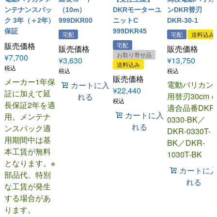
ンテナンスパッ
（10m）
DKRモーターユ
ンDKR替刃
ク 3年（＋2年）
999DKR00
ニットC
DKR-30-1
保証
999DKR45
宅配
宅配
送料込み
販売価格
宅配
販売価格
販売価格
お取り寄せ品
¥
7,700
¥
3,630
¥
13,750
送料込み
税込
税込
税込
販売価格
メーカー1年保
電動バリカン
カートに入
¥
22,440
証に加えて延
用替刃30cm ※
れる
税込
長保証2年を適
適合品番DKR
カートに入
用。メンテナ
0330-BK／
れる
ンスパック適
DKR-0330T-
用期間中は基
BK／DKR-
本工賃が無料
1030T-BK
となります。※
カートに
部品代、特別
れる
な工賃が発生
する場合があ
ります。