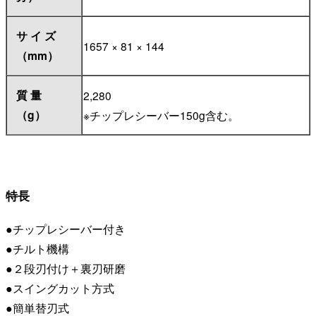
サ イ ズ
1657 × 81 × 144
（mm）
質 量
2,280
（g）
※チップレシーバー150g含む。
特長
●チップレシーバー付き
●チルト機構
●２段刃付け＋裏刃研磨
●スイングカット方式
●簡単替刃式