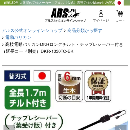
創業150年 大阪堺の刃物メーカー・アルス〈公式〉園芸刃物ショップ
Made in JAPAN
マイページ
カート
アルス公式オンラインショップ
商品分類から探す
電動バリカン
高枝電動バリカンDKRロングチルト・チップレシーバー付き
（延長コード別売）DKR-1030TC-BK