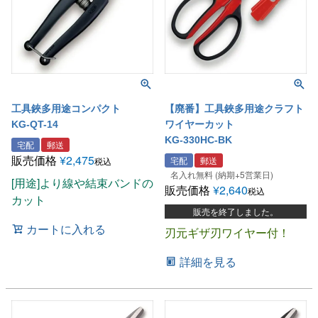
工具鋏多用途コンパクト
【廃番】工具鋏多用途クラフト
KG-QT-14
ワイヤーカット
KG-330HC-BK
宅配
郵送
販売価格
¥
2,475
宅配
郵送
税込
名入れ無料 (納期+5営業日)
[用途]より線や結束バンドの
販売価格
¥
2,640
税込
カット
販売を終了しました。
カートに入れる
刃元ギザ刃ワイヤー付！
詳細を見る