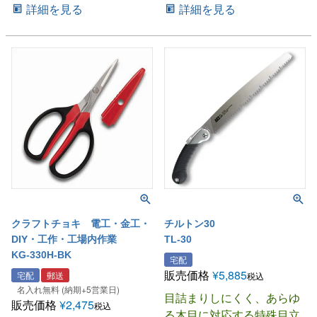
詳細を見る
詳細を見る
クラフトチョキ 電工・金工・
チルトン30
DIY・工作・工場内作業
TL-30
KG-330H-BK
宅配
販売価格
¥
5,885
宅配
郵送
税込
名入れ無料 (納期+5営業日)
目詰まりしにくく、あらゆ
販売価格
¥
2,475
税込
る木目に対応する特殊目立