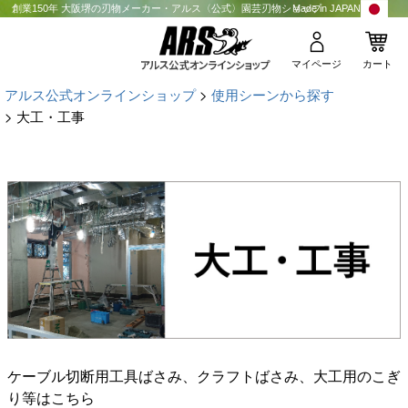
創業150年 大阪堺の刃物メーカー・アルス〈公式〉園芸刃物ショップ
Made in JAPAN
マイページ
カート
アルス公式オンラインショップ
使用シーンから探す
大工・工事
ケーブル切断用工具ばさみ、クラフトばさみ、大工用のこぎ
り等はこちら