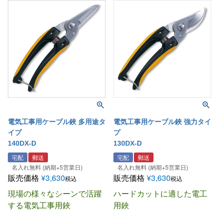
電気工事用ケーブル鋏 多用途タ
電気工事用ケーブル鋏 強力タイ
イプ
プ
140DX-D
130DX-D
宅配
郵送
宅配
郵送
名入れ無料 (納期+5営業日)
名入れ無料 (納期+5営業日)
販売価格
¥
3,630
販売価格
¥
3,630
税込
税込
現場の様々なシーンで活躍
ハードカットに適した電工
する電気工事用鋏
用鋏