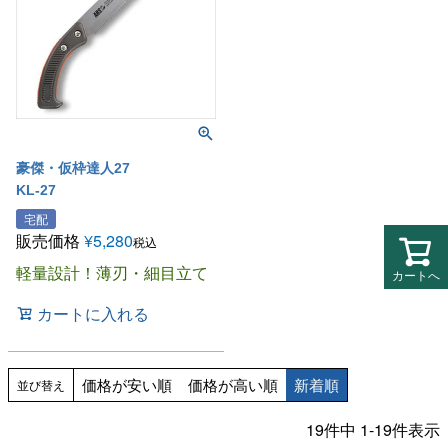
豪傑・仮枠達人27
KL-27
宅配
販売価格
¥
5,280
税込
軽量設計！薄刃・細目立て
カートへ
カートに入れる
価格が安い順
価格が高い順
新着順
並び替え
19
件中
1
-
19
件表示