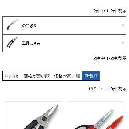
2
件中
1
-
2
件表示
のこぎり
工具ばさみ
2
件中
1
-
2
件表示
価格が安い順
価格が高い順
新着順
並び替え
19
件中
1
-
19
件表示