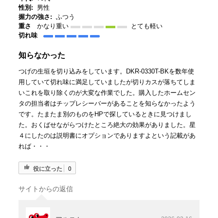
性別:
男性
握力の強さ:
ふつう
重さ
かなり重い
とても軽い
切れ味
知らなかった
つげの生垣を切り込みをしています。DKR-0330T-BKを数年使
用していて切れ味に満足していましたが切りカスが落ちてしま
いこれを取り除くのが大変な作業でした。購入したホームセン
タの担当者はチップレシーバーがあることを知らなかったよう
です。たまたま別のものをHPで探しているときに見つけまし
た。おくばせながらつけたところ絶大の効果がありました。星
４にしたのは説明書にオプションでありますよという記載があ
れば・・・
役に立った
0
サイトからの返信