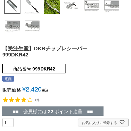
【受注生産】DKRチップレシーバー
999DKR42
商品番号
999DKR42
宅配
¥
2,420
販売価格
税込
1件
■■ 会員様には
22
ポイント進呈 ■■
お気に入りに登録する