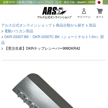
創業150年 大阪堺の刃物メーカー・アルス〈公式〉園芸刃物ショップ
Made in JAPAN
マイページ
カート
アルス公式オンラインショップ
商品分類から探す
部品
電動バリカン部品
DKR-0330T-BK・DKR-0330TC-BK（ショートチルト1.0m）部
品
【受注生産】DKRチップレシーバー999DKR42