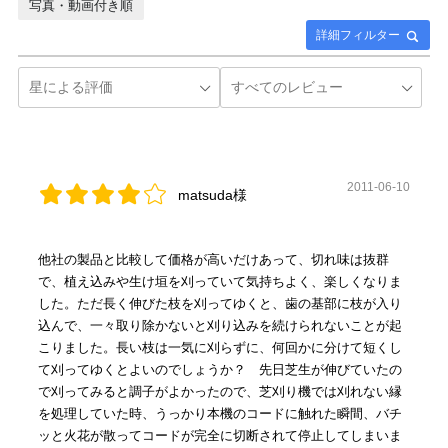
写真・動画付き順
詳細フィルター
2011-06-10
matsuda様
他社の製品と比較して価格が高いだけあって、切れ味は抜群
で、植え込みや生け垣を刈っていて気持ちよく、楽しくなりま
した。ただ長く伸びた枝を刈ってゆくと、歯の基部に枝が入り
込んで、一々取り除かないと刈り込みを続けられないことが起
こりました。長い枝は一気に刈らずに、何回かに分けて短くし
て刈ってゆくとよいのでしょうか？ 先日芝生が伸びていたの
で刈ってみると調子がよかったので、芝刈り機では刈れない縁
を処理していた時、うっかり本機のコードに触れた瞬間、バチ
ッと火花が散ってコードが完全に切断されて停止してしまいま