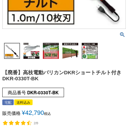
【廃番】高枝電動バリカンDKRショートチルト付き
DKR-0330T-BK
商品番号
DKR-0330T-BK
宅配
送料込み
¥
42,790
販売価格
税込
2件