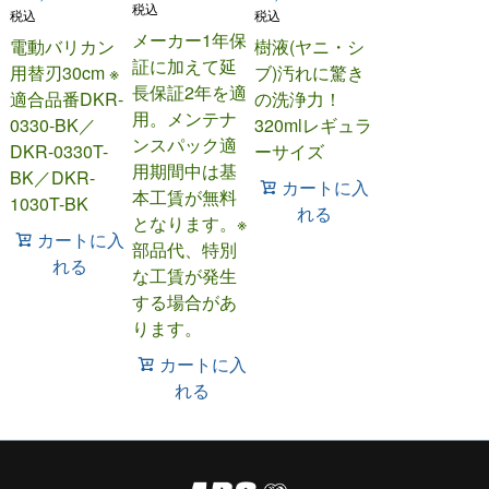
税込
税込
税込
メーカー1年保
電動バリカン
樹液(ヤニ・シ
証に加えて延
用替刃30cm ※
ブ)汚れに驚き
長保証2年を適
適合品番DKR-
の洗浄力！
用。メンテナ
0330-BK／
320mlレギュラ
ンスパック適
DKR-0330T-
ーサイズ
用期間中は基
BK／DKR-
カートに入
本工賃が無料
1030T-BK
れる
となります。※
カートに入
部品代、特別
れる
な工賃が発生
する場合があ
ります。
カートに入
れる