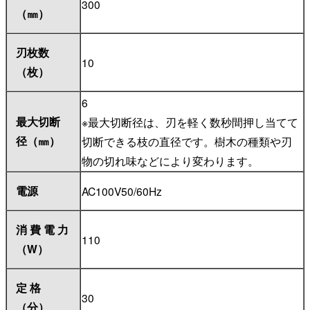
300
（㎜）
刃枚数
10
（枚）
6
最大切断
※最大切断径は、刃を軽く数秒間押し当てて
径（㎜）
切断できる枝の直径です。樹木の種類や刃
物の切れ味などにより変わります。
電源
AC100V50/60Hz
消 費 電 力
110
（W）
定 格
30
（分）