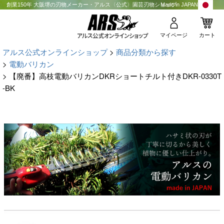
創業150年 大阪堺の刃物メーカー・アルス〈公式〉園芸刃物ショップ
Made in JAPAN
マイページ
カート
アルス公式オンラインショップ
商品分類から探す
電動バリカン
【廃番】高枝電動バリカンDKRショートチルト付きDKR-0330T
-BK