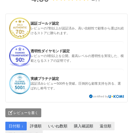
認証ゴールド認定
レビューの7割以上が認証済み。高い信頼性で顧客から選ばれ続
けるストアに贈られます。
透明性ダイヤモンド認定
レビューの9割以上を公開。最高レベルの透明性を実現した、模
範となるストアの証明です。
実績プラチナ認定
認証済みレビュー500件を突破。圧倒的な顧客支持を誇る、選
ばれし称号です。
certified by
レビューを書く
日付順 ↓
評価順
いいね数順
購入確認順
返信順