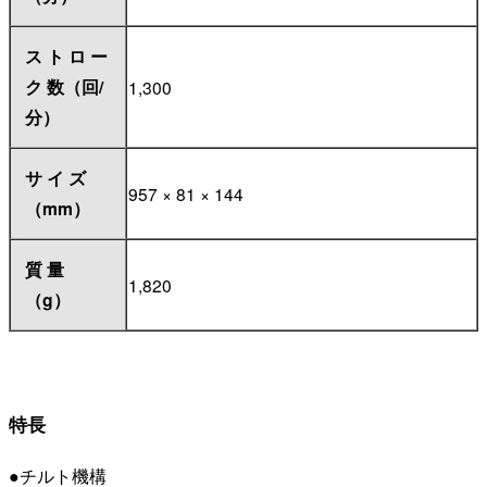
ス ト ロ ー
ク 数（回/
1,300
分）
サ イ ズ
957 × 81 × 144
（mm）
質 量
1,820
（g）
特長
●チルト機構