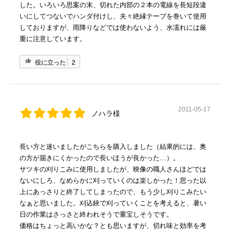
した。いろいろ思案の末、切れた内部の２本の電線を長短段違
いにしてつないでハンダ付けし、夫々絶縁テープを巻いて使用
しておりますが、雨降りなどでは使わないよう、水濡れには厳
重に注意しています。
役に立った
2
2011-05-17
ノハラ様
長い方と迷いましたがこちらを購入しました（結果的には、奥
の方が届きにくかったので長いほうが良かった…）。
サツキの刈りこみに使用しましたが、映像の職人さんほどでは
ないにしろ、なめらかに刈っていくのは楽しかった！思った以
上にあっさりと終了してしまったので、もう少し刈りこみたい
なぁと思いました。刈込鋏で刈っていくことを考えると、暑い
日の作業はさっさと終われそうで重宝しそうです。
価格はちょっと高いかな？とも思いますが、切れ味と効率を考