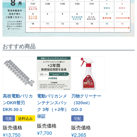
おすすめ商品
高枝電動バリカ
電動バリカンメ
刃物クリーナー
ンDKR替刃
ンテナンスパッ
（320ml）
DKR-30-1
ク 3年（＋2年）
GO-3
保証
宅配
送料込み
宅配
販売価格
販売価格
販売価格
¥
7,700
¥
13,750
¥
2,365