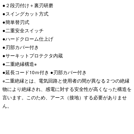
●２段刃付け＋裏刃研磨
●スイングカット方式
●簡単替刃式
●二重安全スイッチ
●ハードクローム仕上げ
●刃部カバー付き
●サーキットプロテクタ内蔵
●二重絶縁構造※
●延長コード10ｍ付き ●刃部カバー付き
※二重絶縁とは、電気回路と使用者の間が異なる２つの絶縁
物により絶縁され、感電に対する安全性が高くなった構造を
言います。このため、アース（接地）する必要がありませ
ん。