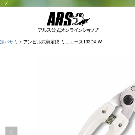
ョップ
定バサミ
アンビル式剪定鋏 ミニエース133DX-W