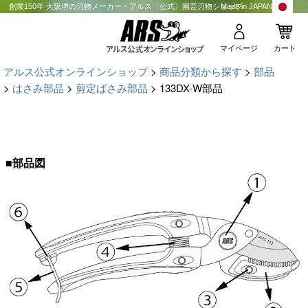
創業150年 大阪堺の刃物メーカー・アルス〈公式〉園芸刃物ショップ
Made in JAPAN
マイページ
カート
アルス公式オンラインショップ
商品分類から探す
部品
はさみ部品
剪定ばさみ部品
133DX-W部品
■部品図