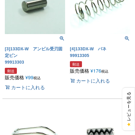
[3]133DX-W アンビル受刃固
[4]133DX-W バネ
定ピン
99913305
99913303
郵送
販売価格
¥
176
郵送
税込
販売価格
¥
99
税込
カートに入れる
カートに入れる
レビューを見る
★