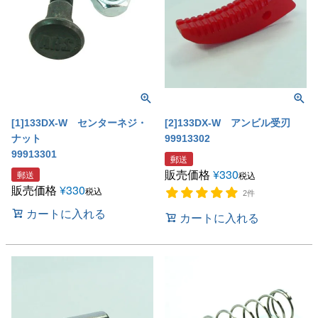
[1]133DX-W センターネジ・
[2]133DX-W アンビル受刃
ナット
99913302
99913301
郵送
販売価格
¥
330
郵送
税込
販売価格
¥
330
税込
2件
カートに入れる
カートに入れる