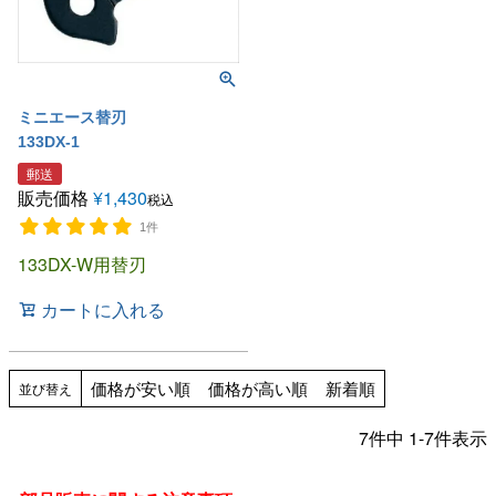
ミニエース替刃
133DX-1
郵送
販売価格
¥
1,430
税込
1件
133DX-W用替刃
カートに入れる
価格が安い順
価格が高い順
新着順
並び替え
7
件中
1
-
7
件表示