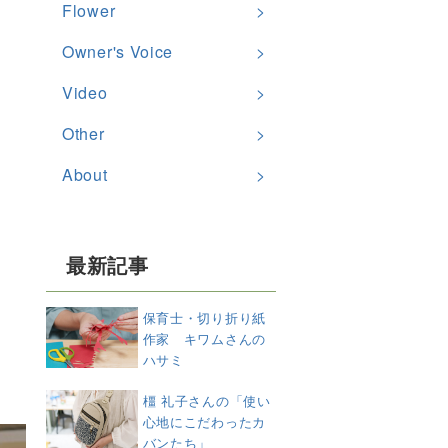
Flower
Owner's Voice
Video
Other
About
最新記事
保育士・切り折り紙
作家 キワムさんの
ハサミ
橿 礼子さんの「使い
心地にこだわったカ
バンたち」