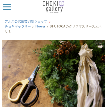
MEN
U
アルス公式園芸刃物ショップ
チョキギャラリー
>
Flower
>
SHUTOCAのクリスマスリースとハ
サミ