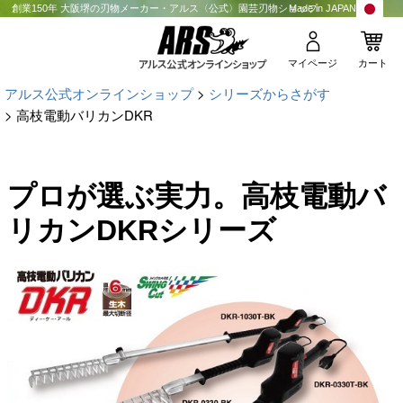
創業150年 大阪堺の刃物メーカー・アルス〈公式〉園芸刃物ショップ
Made in JAPAN
マイページ
カート
アルス公式オンラインショップ
シリーズからさがす
高枝電動バリカンDKR
プロが選ぶ実力。高枝電動バ
リカンDKRシリーズ