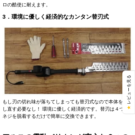
ロの酷使に耐えます。
3．環境に優しく経済的なカンタン替刃式
レビューを見る
もし刃の切れ味が落ちてしまっても替刃式なので本体を購入
し直す必要なし！ 環境に優しく経済的です。替刃は４つの
★
ネジを脱着するだけで簡単に交換できます。