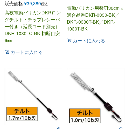
販売価格
¥
39,380
税込
電動バリカン用替刃30cm ※
高枝電動バリカンDKRロン
適合品番DKR-0330-BK／
グチルト・チップレシーバ
DKR-0330T-BK／DKR-
ー付き（延長コード別売）
1030T-BK
DKR-1030TC-BK 切断目安
6㎜
カートに入れる
カートに入れる