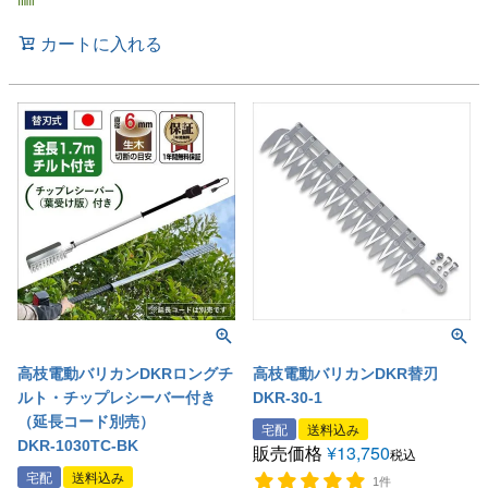
カートに入れる
高枝電動バリカンDKRロングチ
高枝電動バリカンDKR替刃
ルト・チップレシーバー付き
DKR-30-1
（延長コード別売）
宅配
送料込み
DKR-1030TC-BK
販売価格
¥
13,750
税込
宅配
送料込み
1件