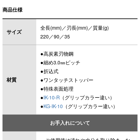
商品仕様
全長(mm)／刃長(mm)／質量(g)
サイズ
220／90／35
●高炭素刃物鋼
●細め3.0㎜ピッチ
●折込式
材質
●ワンタッチストッパー
●特殊表面処理
●
IK-10-R
（グリップカラー違い）
●
KG-IK-10
（グリップカラー違い）
お手入れについて
・ご使用後は汚れや水分を取り除き、な