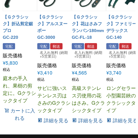
【Ｇクラシッ
【Ｇクラシッ
【Ｇクラシッ
【Ｇクラシッ
ク】折込剪定鋸
ク】アルスヌー
ク】花はさみフ
ク】ファミリー
プロ
ボー
ランバン180mm
デラックス
GC-220
GC-3000
GC-FL-18
GC-140
宅配
宅配
郵送
宅配
郵送
宅配
郵送
名入れ無料 (納期
名入れ無料 (納期
名入れ無料 (納期
販売価格
+5営業日)
+5営業日)
+5営業日)
¥
5,830
販売価格
販売価格
販売価格
税込
¥
3,410
¥
4,565
¥
3,740
庭木の手入
税込
税込
税込
れ、果樹の剪
サビに強いス
高級ステンレ
ロングセラー
定に。Gクラシ
テンレス刃は
ス刃使用の花
小型園芸鋏の
ックタイプ
さみのGクラシ
はさみ。Gクラ
クラシックタ
ックタイプ
シックタイプ
イプ
カートに入
れる
詳細を見る
詳細を見る
詳細を見る