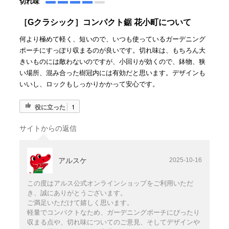
切れ味
［Gクラシック］コンパクト鋸 花小町について
何より極めて軽く、短いので、いつも使っているガーデニング
ポーチにすっぽり収まるのが良いです。切れ味は、もちろん大
きいものには敵わないのですが、小回りが効くので、鉢物、狭
い場所、混み合った樹冠内には有効だと思います。デザインも
いいし、ロックもしっかりかかって安心です。
役に立った
1
サイトからの返信
アルスケ
2025-10-16
この度はアルス公式オンラインショップをご利用いただ
き、誠にありがとうございます。
ご満足いただけて嬉しく思います。
軽量でコンパクトなため、ガーデニングポーチにぴったり
収まる点や、切れ味についてのご意見、そしてデザインや