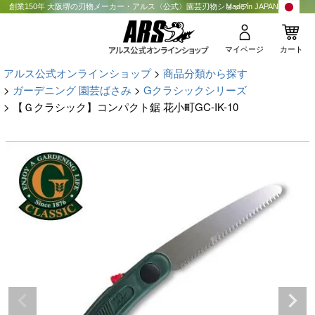
創業150年 大阪堺の刃物メーカー・アルス〈公式〉園芸刃物ショップ
Made in JAPAN
マイページ
カート
アルス公式オンラインショップ
商品分類から探す
ガーデニング 園芸ばさみ
Gクラシックシリーズ
【Ｇクラシック】コンパクト鋸 花小町GC-IK-10