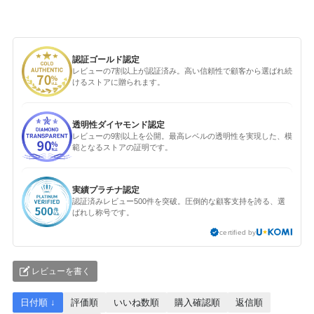
認証ゴールド認定
レビューの7割以上が認証済み。高い信頼性で顧客から選ばれ続
けるストアに贈られます。
透明性ダイヤモンド認定
レビューの9割以上を公開。最高レベルの透明性を実現した、模
範となるストアの証明です。
実績プラチナ認定
認証済みレビュー500件を突破。圧倒的な顧客支持を誇る、選
ばれし称号です。
certified by
レビューを書く
日付順 ↓
評価順
いいね数順
購入確認順
返信順