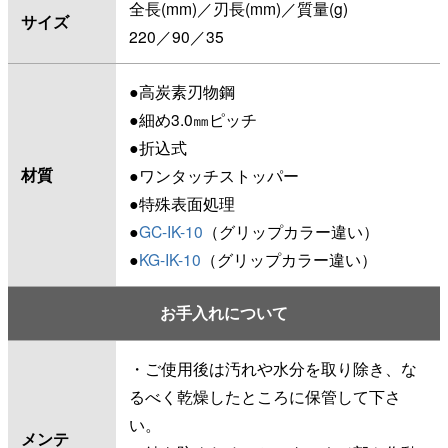
全長(mm)／刃長(mm)／質量(g)
サイズ
220／90／35
●高炭素刃物鋼
●細め3.0㎜ピッチ
●折込式
材質
●ワンタッチストッパー
●特殊表面処理
●
GC-IK-10
（グリップカラー違い）
●
KG-IK-10
（グリップカラー違い）
お手入れについて
・ご使用後は汚れや水分を取り除き、な
るべく乾燥したところに保管して下さ
い。
メンテ