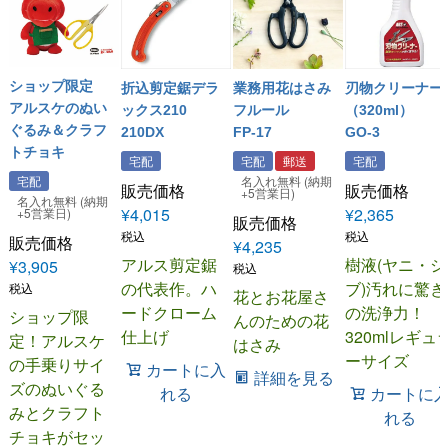
ショップ限定
折込剪定鋸デラ
業務用花はさみ
刃物クリーナー
アルスケのぬい
ックス210
フルール
（320ml）
ぐるみ＆クラフ
210DX
FP-17
GO-3
トチョキ
宅配
宅配
郵送
宅配
宅配
名入れ無料 (納期
販売価格
販売価格
+5営業日)
名入れ無料 (納期
¥
4,015
¥
2,365
+5営業日)
販売価格
税込
税込
販売価格
¥
4,235
アルス剪定鋸
樹液(ヤニ・シ
¥
3,905
税込
の代表作。ハ
ブ)汚れに驚き
税込
花とお花屋さ
ードクローム
の洗浄力！
ショップ限
んのための花
仕上げ
320mlレギュ
定！アルスケ
はさみ
ーサイズ
の手乗りサイ
カートに入
詳細を見る
ズのぬいぐる
れる
カートに
みとクラフト
れる
チョキがセッ