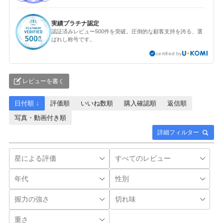
実績プラチナ認定
認証済みレビュー500件を突破。圧倒的な顧客支持を誇る、選
ばれし称号です。
certified by
レビューを書く
日付順 ↓
評価順
いいね数順
購入確認順
返信順
写真・動画付き順
詳細フィルター