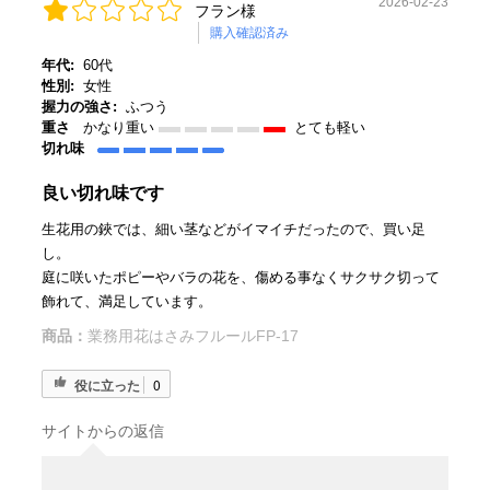
2026-02-23
フラン様
購入確認済み
年代:
60代
性別:
女性
握力の強さ:
ふつう
重さ
かなり重い
とても軽い
切れ味
良い切れ味です
生花用の鋏では、細い茎などがイマイチだったので、買い足
し。
庭に咲いたポピーやバラの花を、傷める事なくサクサク切って
飾れて、満足しています。
商品：
業務用花はさみフルールFP-17
役に立った
0
サイトからの返信