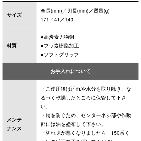
全長(mm)／刃長(mm)／質量(g)
サイズ
171／41／140
●高炭素刃物鋼
材質
●フッ素樹脂加工
●ソフトグリップ
お手入れについて
・ご使用後は汚れや水分を取り除き、な
るべく乾燥したところに保管して下さ
い。
・錆を防ぐため、センターネジ部や作動
メンテ
部には油を塗布して下さい。
ナンス
・切れ味が悪くなりましたら、150番く