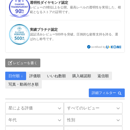
透明性ダイヤモンド認定
レビューの9割以上を公開。最高レベルの透明性を実現した、模
範となるストアの証明です。
実績プラチナ認定
認証済みレビュー500件を突破。圧倒的な顧客支持を誇る、選
ばれし称号です。
certified by
レビューを書く
日付順 ↓
評価順
いいね数順
購入確認順
返信順
写真・動画付き順
詳細フィルター