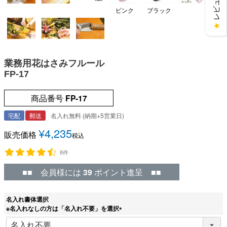
ピンク
ブラック
★
業務用花はさみフルール
FP-17
商品番号
FP-17
宅配
郵送
名入れ無料 (納期+5営業日)
¥
4,235
販売価格
税込
8件
■■ 会員様には
39
ポイント進呈 ■■
名入れ書体選択
※名入れなしの方は「名入れ不要」を選択
(