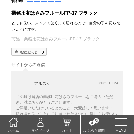
切れ味
業務用花はさみフルールFP-17 ブラック
とても良い。ストレスなくよく切れるので、自分の手を切らな
いように注意。
商品：
業務用花はさみフルールFP-17 ブラック
役に立った
0
サイトからの返信
アルスケ
2025-10-24
この度は当店の業務用花はさみフルールをご購入いただ
き、誠にありがとうございます。
ご満足いただけているとのこと、大変嬉しく思います！
切れ味が良いことにご注意いただきつつ、楽しくお使いい
ただければ幸いです。
今後ともどうぞよろしくお願い申し上げます。
ホーム
マイページ
カート
よくある質問
MENU