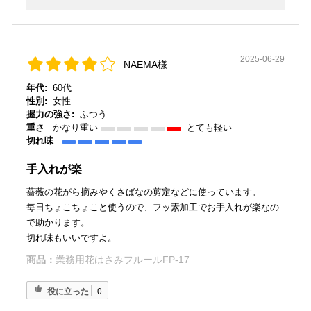
2025-06-29
NAEMA様
年代:
60代
性別:
女性
握力の強さ:
ふつう
重さ
かなり重い
とても軽い
切れ味
手入れが楽
薔薇の花がら摘みやくさばなの剪定などに使っています。
毎日ちょこちょこと使うので、フッ素加工でお手入れが楽なの
で助かります。
切れ味もいいですよ。
商品：
業務用花はさみフルールFP-17
役に立った
0