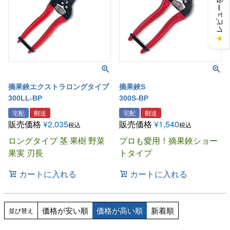
レビューを見る
★
摘果鋏エクストラロングタイプ
摘果鋏S
300LL-BP
300S-BP
宅配
郵送
宅配
郵送
販売価格
¥
2,035
販売価格
¥
1,540
税込
税込
ロングタイプ 茎 果樹 野菜
プロも愛用！摘果鋏ショー
果実 刃長
トタイプ
カートに入れる
カートに入れる
価格が安い順
価格が高い順
新着順
並び替え