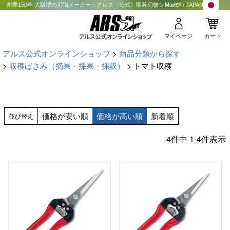
創業150年 大阪堺の刃物メーカー・アルス〈公式〉園芸刃物ショップ
Made in JAPAN
マイページ
カート
アルス公式オンラインショップ
商品分類から探す
収穫ばさみ（摘果・採果・採収）
トマト収穫
価格が安い順
価格が高い順
新着順
並び替え
4
件中
1
-
4
件表示