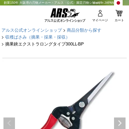
創業150年 大阪堺の刃物メーカー・アルス〈公式〉園芸刃物ショップ
Made in JAPAN
マイページ
カート
アルス公式オンラインショップ
商品分類から探す
収穫ばさみ（摘果・採果・採収）
摘果鋏エクストラロングタイプ300LL-BP