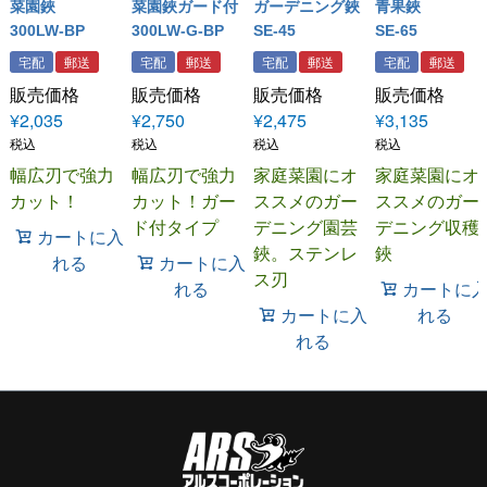
菜園鋏
菜園鋏ガード付
ガーデニング鋏
青果鋏
300LW-BP
300LW-G-BP
SE-45
SE-65
宅配
郵送
宅配
郵送
宅配
郵送
宅配
郵送
販売価格
販売価格
販売価格
販売価格
¥
2,035
¥
2,750
¥
2,475
¥
3,135
税込
税込
税込
税込
幅広刃で強力
幅広刃で強力
家庭菜園にオ
家庭菜園にオ
カット！
カット！ガー
ススメのガー
ススメのガー
ド付タイプ
デニング園芸
デニング収穫
カートに入
鋏。ステンレ
鋏
れる
カートに入
ス刃
れる
カートに
カートに入
れる
れる