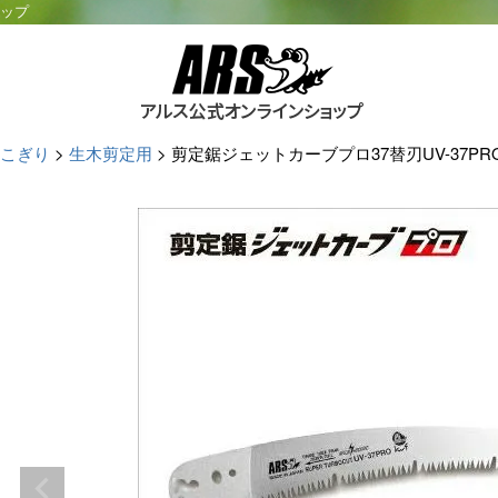
ョップ
こぎり
生木剪定用
剪定鋸ジェットカーブプロ37替刃UV-37PRO