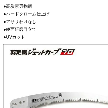
●高炭素刃物鋼
●ハードクローム仕上げ
●アサリわけなし
●鏡面研磨目立て
●UVカット