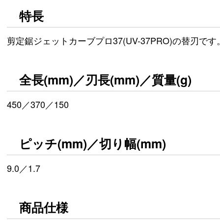
特長
剪定鋸ジェットカーブプロ37(UV-37PRO)の替刃です
全長(mm)／刃長(mm)／質量(g)
450／370／150
ピッチ(mm)／切り幅(mm)
9.0／1.7
商品仕様