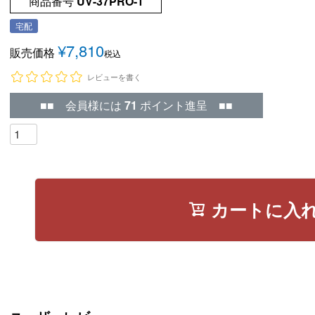
商品番号
UV-37PRO-1
宅配
¥
7,810
販売価格
税込
レビューを書く
■■ 会員様には
71
ポイント進呈 ■■
カートに入