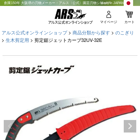
創業150年 大阪堺の刃物メーカー・アルス〈公式〉園芸刃物ショップ
Made in JAPAN
マイページ
カート
アルス公式オンラインショップ
商品分類から探す
のこぎり
生木剪定用
剪定鋸ジェットカーブ32UV-32E