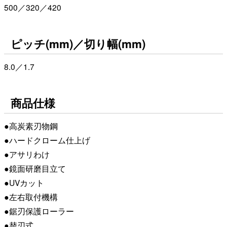
500／320／420
ピッチ(mm)／切り幅(mm)
8.0／1.7
商品仕様
●高炭素刃物鋼
●ハードクローム仕上げ
●アサリわけ
●鏡面研磨目立て
●UVカット
●左右取付機構
●鋸刃保護ローラー
●替刃式