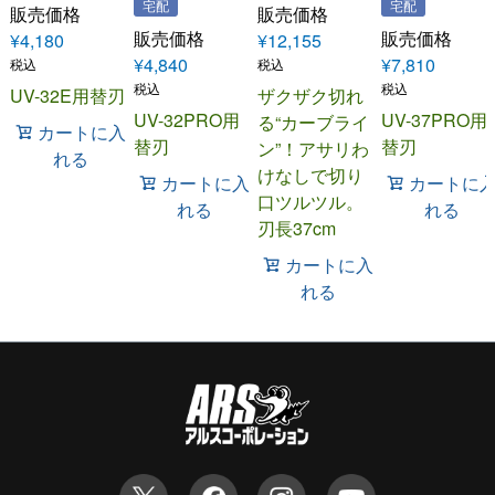
宅配
宅配
販売価格
販売価格
販売価格
販売価格
¥
4,180
¥
12,155
¥
4,840
¥
7,810
税込
税込
税込
税込
UV-32E用替刃
ザクザク切れ
UV-32PRO用
UV-37PRO用
る“カーブライ
カートに入
替刃
替刃
ン”！アサリわ
れる
けなしで切り
カートに入
カートに
口ツルツル。
れる
れる
刃長37cm
カートに入
れる