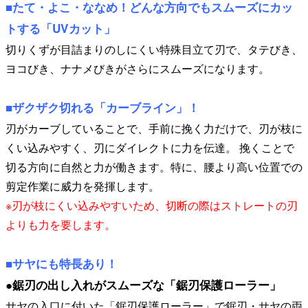
■たて・よこ・ななめ！どんな方向でもスムーズにカッ
トする「UVカット」
切りくずが目詰まりのしにくい特殊目立て刃で、タテびき、
ヨコびき、ナナメびきがさらにスムーズになります。
■ザクザク切れる「カーブライン」！
刃がカーブしていることで、手前に挽く力だけで、刃が枝に
くい込みやすく、刃にダイレクトに力を伝達。 挽くことで
切る方向に自然と力が働きます。特に、腰より高い位置での
剪定作業に威力を発揮します。
※刃が枝にくい込みやすいため、切断の際はストレートの刃
よりも力を要します。
■サヤにも特長あり！
●鋸刃の出し入れがスムーズな「鋸刃保護ローラー」
サヤの入口に付いた「鋸刃保護ローラー」で鋸刃・サヤの両