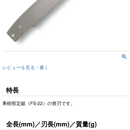
レビューを見る・書く
特長
果樹剪定鋸（FS-22）の替刃です。
全長(mm)／刃長(mm)／質量(g)