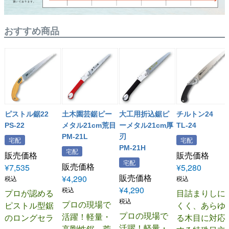
おすすめ商品
ピストル鋸22
土木園芸鋸ピー
大工用折込鋸ピ
チルトン24
PS-22
メタル21cm荒目
ーメタル21cm厚
TL-24
PM-21L
刃
宅配
宅配
PM-21H
宅配
販売価格
販売価格
宅配
販売価格
¥
7,535
¥
5,280
販売価格
¥
4,290
税込
税込
¥
4,290
税込
プロが認める
目詰まりしに
税込
プロの現場で
ピストル型鋸
くく、あらゆ
プロの現場で
活躍！軽量・
のロングセラ
る木目に対応
活躍！軽量・
高剛性鋸。荒