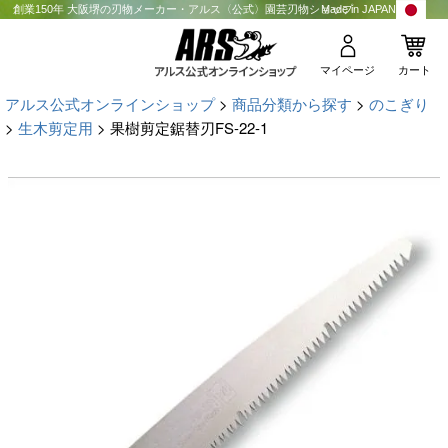
創業150年 大阪堺の刃物メーカー・アルス〈公式〉園芸刃物ショップ
Made in JAPAN
マイページ
カート
アルス公式オンラインショップ
商品分類から探す
のこぎり
生木剪定用
果樹剪定鋸替刃FS-22-1