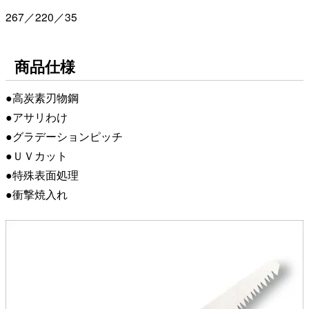
267／220／35
商品仕様
●高炭素刃物鋼
●アサリわけ
●グラデーションピッチ
●ＵＶカット
●特殊表面処理
●衝撃焼入れ