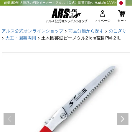
創業150年 大阪堺の刃物メーカー・アルス〈公式〉園芸刃物ショップ
Made in JAPAN
マイページ
カート
アルス公式オンラインショップ
商品分類から探す
のこぎり
大工・園芸両用
土木園芸鋸ピーメタル21cm荒目PM-21L