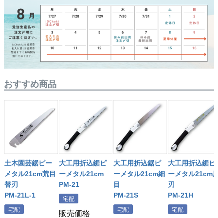
おすすめ商品
土木園芸鋸ピー
大工用折込鋸ピ
大工用折込鋸ピ
大工用折込鋸ピ
メタル21cm荒目
ーメタル21cm
ーメタル21cm細
ーメタル21cm
替刃
PM-21
目
刃
PM-21L-1
PM-21S
PM-21H
宅配
宅配
宅配
宅配
販売価格