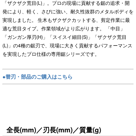
「ザクザク荒目(L)」。プロの現場に貢献する鋸の追求・開
発により、軽く、さびに強い、耐久性抜群のメタルボディを
実現しました。 生木もザクザクカットする、剪定作業に最
適な荒目タイプ。作業領域がより広がります。 「中目」
「ガンガン厚刃(H)」「スイスイ細目(S)」「ザクザク荒目
(L)」の4種の鋸刃で、現場に大きく貢献するパフォーマンス
を実現したプロ仕様の専用鋸シリーズです。
●替刃・部品のご購入はこちら
全長(mm)／刃長(mm)／質量(g)