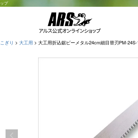
ョップ
こぎり
大工用
大工用折込鋸ピーメタル24cm細目替刃PM-24S-