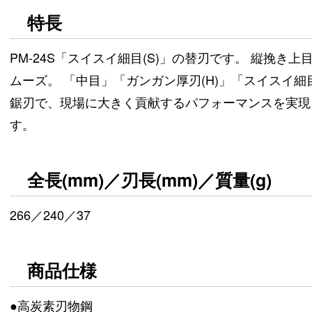
特長
PM-24S「スイスイ細目(S)」の替刃です。 縦挽き
ムーズ。 「中目」「ガンガン厚刃(H)」「スイスイ細目
鋸刃で、現場に大きく貢献するパフォーマンスを実現
す。
全長(mm)／刃長(mm)／質量(g)
266／240／37
商品仕様
●高炭素刃物鋼