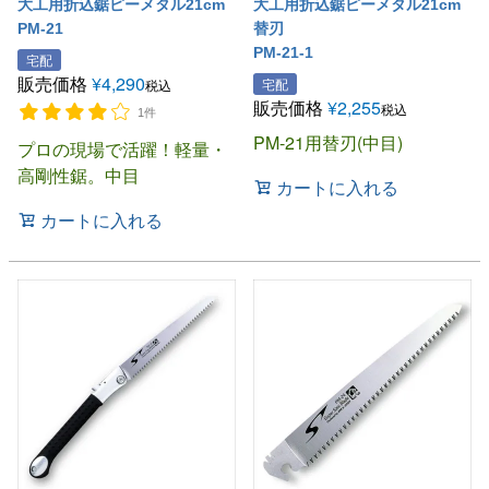
大工用折込鋸ピーメタル21cm
大工用折込鋸ピーメタル21cm
PM-21
替刃
PM-21-1
宅配
販売価格
¥
4,290
宅配
税込
販売価格
¥
2,255
税込
1件
PM-21用替刃(中目)
プロの現場で活躍！軽量・
高剛性鋸。中目
カートに入れる
カートに入れる