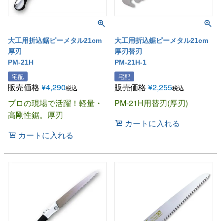
大工用折込鋸ピーメタル21cm
大工用折込鋸ピーメタル21cm
厚刃
厚刃替刃
PM-21H
PM-21H-1
宅配
宅配
販売価格
¥
4,290
販売価格
¥
2,255
税込
税込
プロの現場で活躍！軽量・
PM-21H用替刃(厚刃)
高剛性鋸。厚刃
カートに入れる
カートに入れる