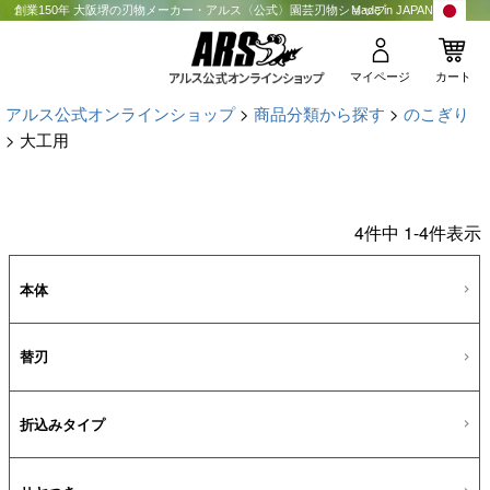
創業150年 大阪堺の刃物メーカー・アルス〈公式〉園芸刃物ショップ
Made in JAPAN
マイページ
カート
アルス公式オンラインショップ
商品分類から探す
のこぎり
大工用
4
件中
1
-
4
件表示
本体
替刃
折込みタイプ