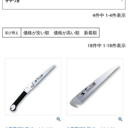
サヤつき
4
件中
1
-
4
件表示
価格が安い順
価格が高い順
新着順
並び替え
18
件中
1
-
18
件表示