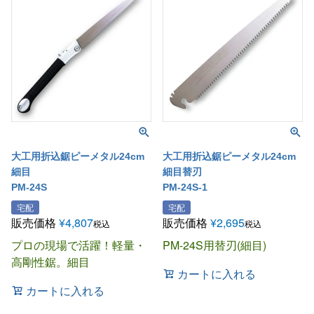
大工用折込鋸ピーメタル24cm
大工用折込鋸ピーメタル24cm
細目
細目替刃
PM-24S
PM-24S-1
宅配
宅配
販売価格
¥
4,807
販売価格
¥
2,695
税込
税込
プロの現場で活躍！軽量・
PM-24S用替刃(細目)
高剛性鋸。細目
カートに入れる
カートに入れる