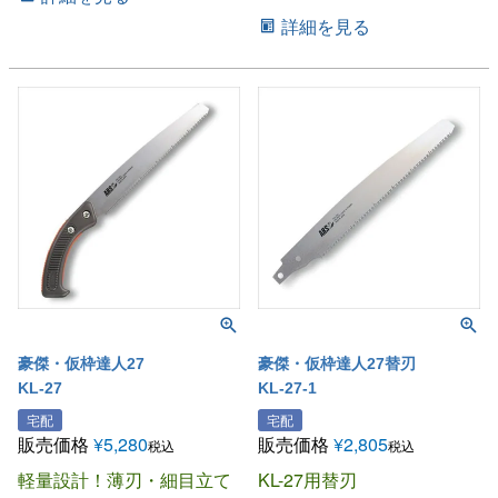
詳細を見る
豪傑・仮枠達人27
豪傑・仮枠達人27替刃
KL-27
KL-27-1
宅配
宅配
販売価格
¥
5,280
販売価格
¥
2,805
税込
税込
軽量設計！薄刃・細目立て
KL-27用替刃