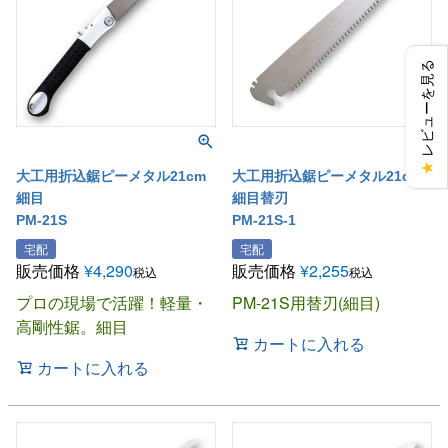
レビューを見る
★
大工用折込鋸ピーメタル21cm
大工用折込鋸ピーメタル21cm
細目
細目替刃
PM-21S
PM-21S-1
宅配
宅配
販売価格
¥
4,290
販売価格
¥
2,255
税込
税込
プロの現場で活躍！軽量・
PM-21S用替刃(細目)
高剛性鋸。細目
カートに入れる
カートに入れる