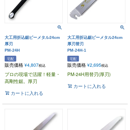
大工用折込鋸ピーメタル24cm
大工用折込鋸ピーメタル24cm
厚刃
厚刃替刃
PM-24H
PM-24H-1
宅配
宅配
販売価格
¥
4,807
販売価格
¥
2,695
税込
税込
プロの現場で活躍！軽量・
PM-24H用替刃(厚刃)
高剛性鋸。厚刃
カートに入れる
カートに入れる