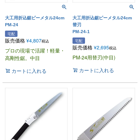
大工用折込鋸ピーメタル24cm
大工用折込鋸ピーメタル24cm
PM-24
替刃
PM-24-1
宅配
販売価格
¥
4,807
宅配
税込
販売価格
¥
2,695
税込
プロの現場で活躍！軽量・
PM-24用替刃(中目)
高剛性鋸。中目
カートに入れる
カートに入れる