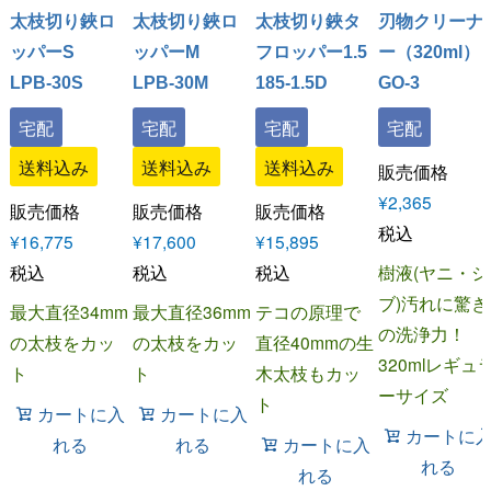
太枝切り鋏ロ
太枝切り鋏ロ
太枝切り鋏タ
刃物クリーナ
ッパーS
ッパーM
フロッパー1.5
ー（320ml）
LPB-30S
LPB-30M
185-1.5D
GO-3
宅配
宅配
宅配
宅配
送料込み
送料込み
送料込み
販売価格
¥
2,365
販売価格
販売価格
販売価格
税込
¥
16,775
¥
17,600
¥
15,895
税込
税込
税込
樹液(ヤニ・シ
ブ)汚れに驚き
最大直径34mm
最大直径36mm
テコの原理で
の洗浄力！
の太枝をカッ
の太枝をカッ
直径40mmの生
320mlレギュ
ト
ト
木太枝もカッ
ーサイズ
ト
カートに入
カートに入
カートに
れる
れる
カートに入
れる
れる