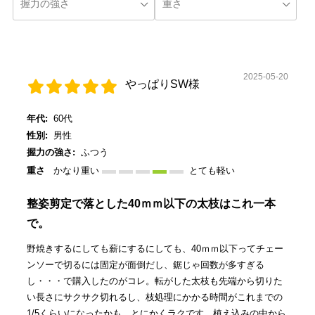
2025-05-20
やっぱりSW様
年代:
60代
性別:
男性
握力の強さ:
ふつう
重さ
かなり重い
とても軽い
整姿剪定で落とした40ｍｍ以下の太枝はこれ一本
で。
野焼きするにしても薪にするにしても、40ｍｍ以下ってチェー
ンソーで切るには固定が面倒だし、鋸じゃ回数が多すぎる
し・・・で購入したのがコレ。転がした太枝も先端から切りた
い長さにサクサク切れるし、枝処理にかかる時間がこれまでの
1/5くらいになったかも。とにかくラクです。植え込みの中から