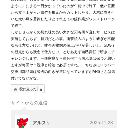
ように）にまる一日かかっていたのが午前中で終了！低い笹薮
から立ち上がった篠竹を根元からカットしたり、大木に巻き付
いた太い蔦を剪徐したりとそれまでの鋸作業がワンストローク
で終了。
しかしせっかくの切れ味の良い大きな刃も研ぎ直しサービスは
実施しておらず、替刃だとの事。衝撃焼入のように研ぎが不能
なら仕方ないけど、昨今刃物鋼の値上がりが著しいし、SDGｓ
の観点からも残念で仕方ない。とりあえず自己責任で研ぎにチ
ャレンジします。一般家庭なら多分何年も切れ味は保つと思い
ますが毎回ヤニ洗浄と給油は必須ですね。 ちなみにロッパー
交換用部品図は替刃の向きが逆になっていますがARSさんは気
付いてないかな。
役に立った
0
サイトからの返信
アルスケ
2025-11-28