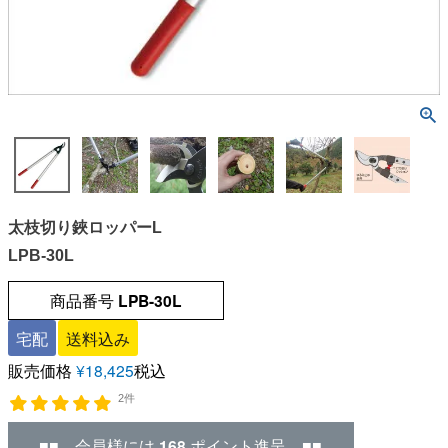
太枝切り鋏ロッパーL
LPB-30L
商品番号
LPB-30L
宅配
送料込み
販売価格
¥
18,425
税込
2件
■■ 会員様には
168
ポイント進呈 ■■