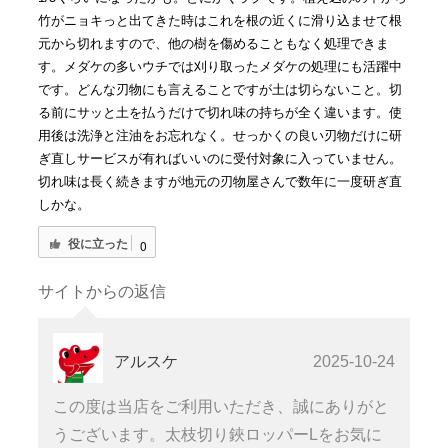
竹がニョキっと出てきた時はこれを根の近くに滑り込ませて根
元から切れますので、他の樹を傷めることもなく処理できま
す。メダケの多いウチでは刈り取ったメダケの処理にも活躍中
です。どんな刃物にも言えることですが土は切らないこと。切
る前にサッと土を払うだけで切れ味の持ちが全く違います。使
用後は洗浄と注油をお忘れなく。せっかくの良い刃物だけに研
ぎ直しサービスが有ればいいのに受付対象に入っていません。
切れ味は長く続きますが地元の刃物屋さんで数年に一度研ぎ直
しかな。
役に立った
0
サイトからの返信
アルスケ
2025-10-24
この度は当店をご利用いただき、誠にありがと
うございます。太枝切り鋏ロッパーLをお気に