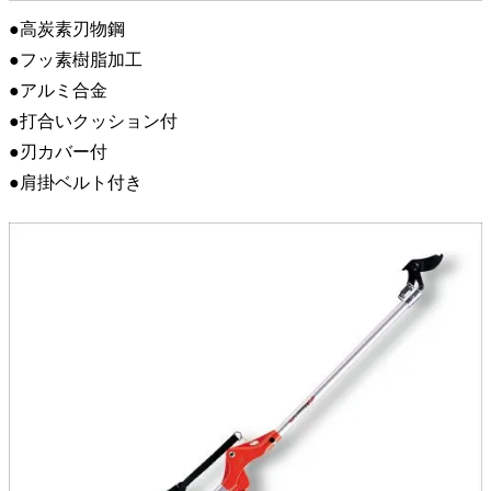
●高炭素刃物鋼
●フッ素樹脂加工
●アルミ合金
●打合いクッション付
●刃カバー付
●肩掛ベルト付き