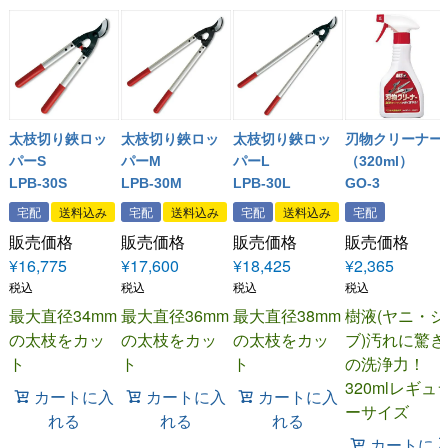
太枝切り鋏ロッ
太枝切り鋏ロッ
太枝切り鋏ロッ
刃物クリーナー
パーS
パーM
パーL
（320ml）
LPB-30S
LPB-30M
LPB-30L
GO-3
宅配
送料込み
宅配
送料込み
宅配
送料込み
宅配
販売価格
販売価格
販売価格
販売価格
¥
16,775
¥
17,600
¥
18,425
¥
2,365
税込
税込
税込
税込
最大直径34mm
最大直径36mm
最大直径38mm
樹液(ヤニ・シ
の太枝をカッ
の太枝をカッ
の太枝をカッ
ブ)汚れに驚き
ト
ト
ト
の洗浄力！
320mlレギュ
カートに入
カートに入
カートに入
ーサイズ
れる
れる
れる
カートに