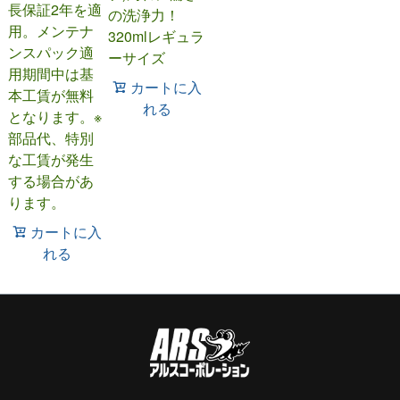
長保証2年を適
の洗浄力！
用。メンテナ
320mlレギュラ
ンスパック適
ーサイズ
用期間中は基
カートに入
本工賃が無料
れる
となります。※
部品代、特別
な工賃が発生
する場合があ
ります。
カートに入
れる