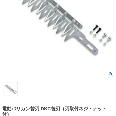
電動バリカン替刃 DKC替刃（刃取付ネジ・ナット
付）