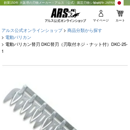
創業150年 大阪堺の刃物メーカー・アルス〈公式〉園芸刃物ショップ
Made in JAPAN
マイページ
カート
アルス公式オンラインショップ
商品分類から探す
電動バリカン
電動バリカン替刃 DKC替刃（刃取付ネジ・ナット付）DKC-25-
1