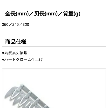
全長(mm)／刃長(mm)／質量(g)
350／245／320
商品仕様
●高炭素刃物鋼
●ハードクローム仕上げ