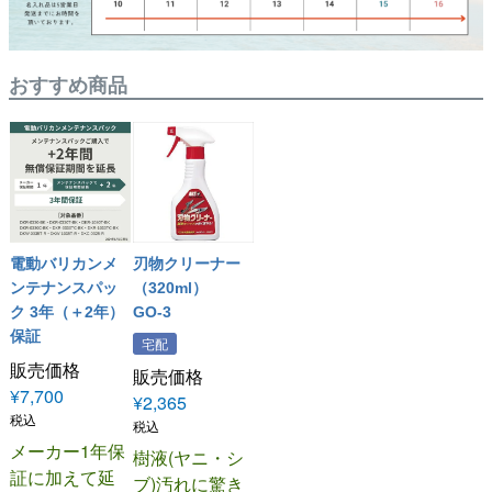
おすすめ商品
電動バリカンメ
刃物クリーナー
ンテナンスパッ
（320ml）
ク 3年（＋2年）
GO-3
保証
宅配
販売価格
販売価格
¥
7,700
¥
2,365
税込
税込
メーカー1年保
樹液(ヤニ・シ
証に加えて延
ブ)汚れに驚き