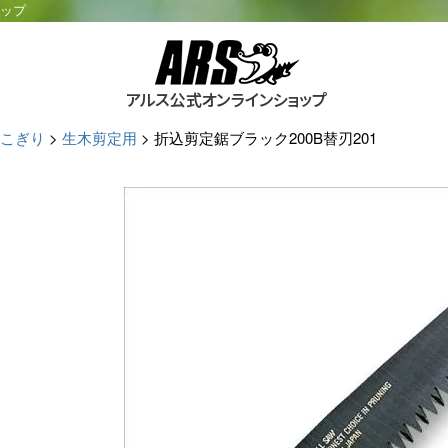
ョップ
こぎり
生木剪定用
折込剪定鋸ブラック200B替刃201