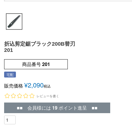
折込剪定鋸ブラック200B替刃
201
商品番号
201
宅配
¥
2,090
販売価格
税込
レビューを書く
■■ 会員様には
19
ポイント進呈 ■■