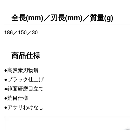
全長(mm)／刃長(mm)／質量(g)
186／150／30
商品仕様
●高炭素刃物鋼
●ブラック仕上げ
●鏡面研磨目立て
●荒目仕様
●アサリわけなし