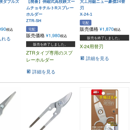
鋏ダブルズ
【廃番】伸縮式高枝鋏ズー
大工用鋸ニュー豪傑24替
ムチョキチルトRスプレー
刃
ホルダー
X-24-1
ZTR-SH
宅配
090
販売価格
¥
1,870
宅配
税込
税込
販売価格
¥
1,980
税込
入れる
販売を終了しました。
販売を終了しました。
X-24用替刃
ZTRタイプ専用のスプ
詳細を見る
レーホルダー
詳細を見る