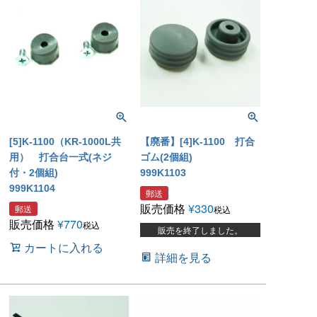
[5]K-1100（KR-1000L共
【廃番】[4]K-1100 打合
用） 打合台一式(ネジ
ゴム(2個組)
付・2個組)
999K1103
999K1104
郵送
販売価格
¥
330
郵送
税込
販売価格
¥
770
税込
販売を終了しました。
カートに入れる
詳細を見る