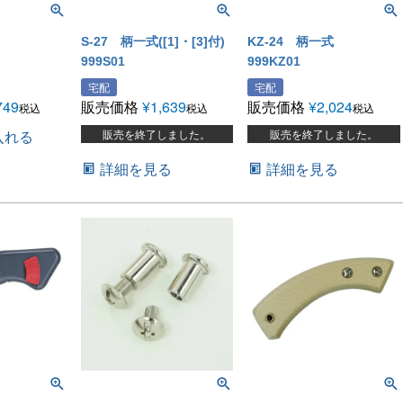
S-27 柄一式([1]・[3]付)
KZ-24 柄一式
999S01
999KZ01
宅配
宅配
749
販売価格
¥
1,639
販売価格
¥
2,024
税込
税込
税込
入れる
販売を終了しました。
販売を終了しました。
詳細を見る
詳細を見る