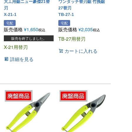
大工用鋸ニュー豪傑21替
ワンタッチ替刃鋸 竹挽鋸
刃
27替刃
X-21-1
TB-27-1
宅配
宅配
販売価格
¥
1,650
販売価格
¥
2,035
税込
税込
TB-27用替刃
販売を終了しました。
X-21用替刃
カートに入れる
詳細を見る