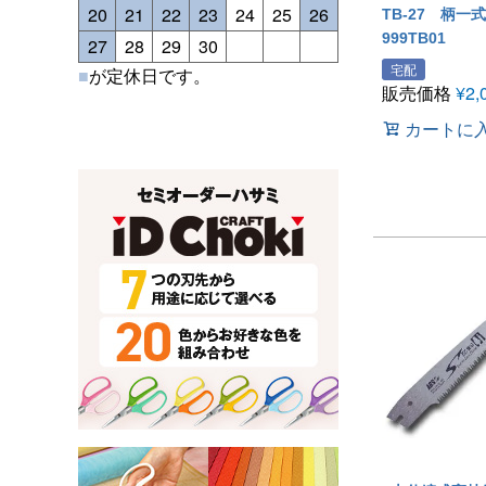
20
21
22
23
24
25
26
TB-27 柄一式
999TB01
27
28
29
30
宅配
■
が定休日です。
販売価格
¥
2,
カートに