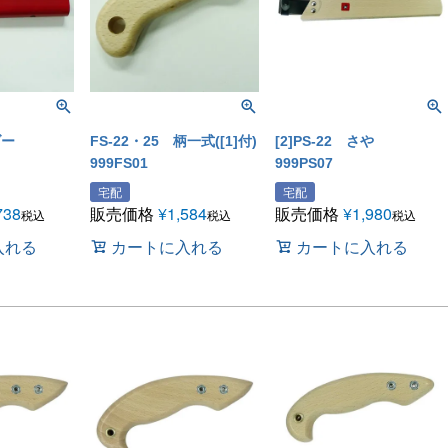
ダー
FS-22・25 柄一式([1]付)
[2]PS-22 さや
999FS01
999PS07
宅配
宅配
738
販売価格
¥
1,584
販売価格
¥
1,980
税込
税込
税込
入れる
カートに入れる
カートに入れる