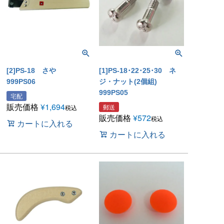
[2]PS-18 さや
[1]PS-18･22･25･30 ネ
999PS06
ジ・ナット(2個組)
999PS05
宅配
販売価格
¥
1,694
郵送
税込
販売価格
¥
572
税込
カートに入れる
カートに入れる