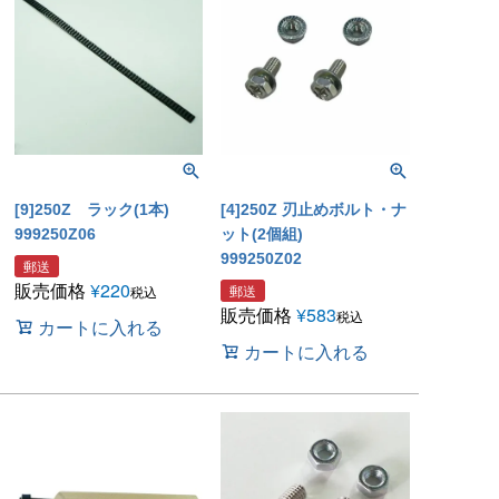
[9]250Z ラック(1本)
[4]250Z 刃止めボルト・ナ
999250Z06
ット(2個組)
999250Z02
郵送
販売価格
¥
220
郵送
税込
販売価格
¥
583
税込
カートに入れる
カートに入れる