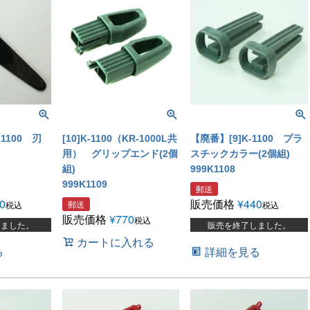
-1100 刃
[10]K-1100（KR-1000L共
【廃番】[9]K-1100 プラ
用） グリップエンド(2個
スチックカラー(2個組)
組)
999K1108
999K1109
郵送
0
販売価格
¥
440
郵送
税込
税込
販売価格
¥
770
税込
しました。
販売を終了しました。
カートに入れる
る
詳細を見る