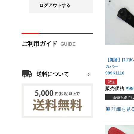
ログアウトする
ご利用ガイド
【廃番】[11]K
カバー
999K1110
送料について
郵送
販売価格
¥
99
販売を終了
詳細を見