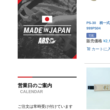
PS-30 柄一式(
999PS04
宅配
販売価格
¥
2,
カートに
営業日のご案内
ご注文は常時受け付けています