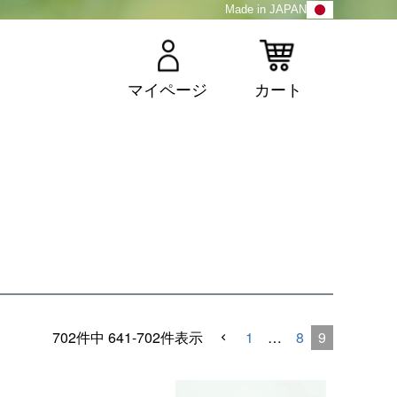
Made in JAPAN
マイページ
カート
1
…
8
9
702
件中
641
-
702
件表示