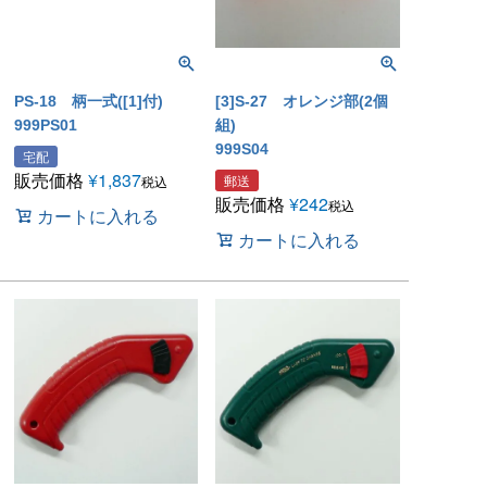
PS-18 柄一式([1]付)
[3]S-27 オレンジ部(2個
999PS01
組)
999S04
宅配
販売価格
¥
1,837
郵送
税込
販売価格
¥
242
税込
カートに入れる
カートに入れる