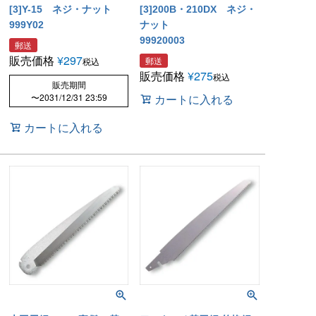
[3]Y-15 ネジ・ナット
[3]200B・210DX ネジ・
999Y02
ナット
99920003
郵送
販売価格
¥
297
郵送
税込
販売価格
¥
275
税込
販売期間
〜
2031/12/31 23:59
カートに入れる
カートに入れる