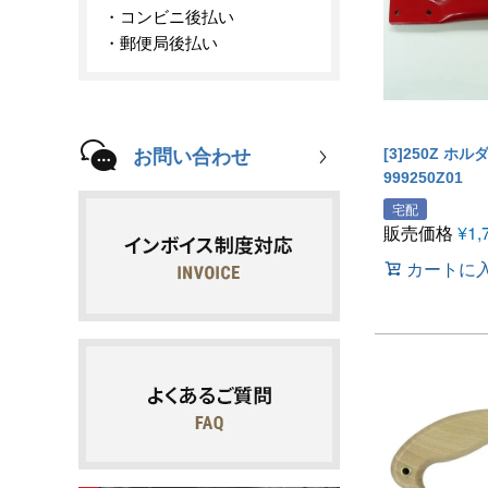
コンビニ後払い
郵便局後払い
[3]250Z ホル
お問い合わせ
999250Z01
宅配
販売価格
¥
1,
カートに