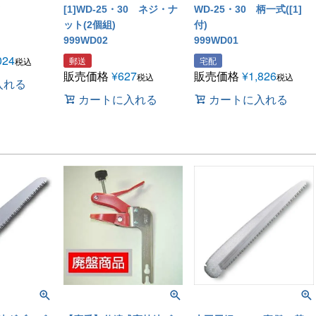
[1]WD-25・30 ネジ・ナ
WD-25・30 柄一式([1]
ット(2個組)
付)
999WD02
999WD01
024
郵送
宅配
税込
販売価格
¥
627
販売価格
¥
1,826
税込
税込
入れる
カートに入れる
カートに入れる