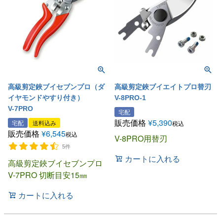
高級剪定鋏ブイセブンプロ（ダ
高級剪定鋏ブイエイトプロ替刃
イヤモンドやすり付き）
V-8PRO-1
V-7PRO
宅配
販売価格
¥
5,390
宅配
送料込み
税込
販売価格
¥
6,545
税込
V-8PRO用替刃
5件
カートに入れる
高級剪定鋏ブイセブンプロ
V-7PRO 切断目安15㎜
カートに入れる