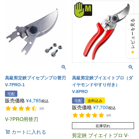
レビューを見る
★
高級剪定鋏ブイセブンプロ替刃
高級剪定鋏ブイエイトプロ（ダ
V-7PRO-1
イヤモンドやすり付き）
V-8PRO
宅配
販売価格
¥
4,785
宅配
送料込み
税込
販売価格
¥
7,700
税込
3件
4件
V-7PRO用替刃
在庫切れ
カートに入れる
剪定鋏 ブイエイトプロ V-