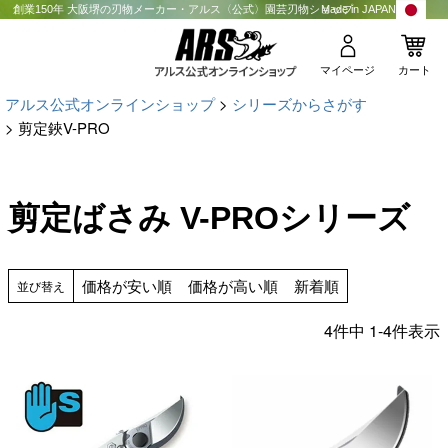
創業150年 大阪堺の刃物メーカー・アルス〈公式〉園芸刃物ショップ
Made in JAPAN
マイページ
カート
アルス公式オンラインショップ
シリーズからさがす
剪定鋏V-PRO
剪定ばさみ V-PROシリーズ
価格が安い順
価格が高い順
新着順
並び替え
4
件中
1
-
4
件表示