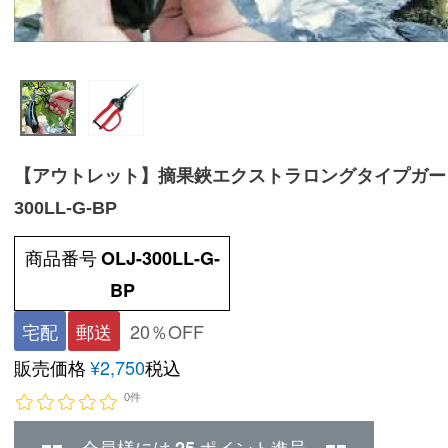
【アウトレット】摘果鋏エクストラロングタイプガー
300LL-G-BP
商品番号
OLJ-300LL-G-
BP
宅配
郵送
20％OFF
販売価格
¥
2,750
税込
0件
■■ 会員様には
ポイント進呈 ■■