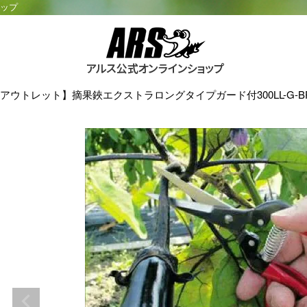
ョップ
アウトレット】摘果鋏エクストラロングタイプガード付300LL-G-B