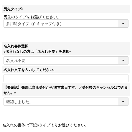
刃先タイプ
(
刃先のタイプをお選びください。
必
須
)
名入れ書体選択
※名入れなしの方は「名入れ不要」を選択
(
必
須
名入れ文字を入力してください。
)
【要確認】発送は当店受付から10営業日です。／受付後のキャンセルはできま
せん。
(
必
須
)
名入れの書体は下記6タイプよりお選びください。