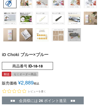
iD Choki ブルー×ブルー
商品番号
ID-18-18
郵送
セミオーダー商品
¥
2,889
販売価格
税込
レビューを書く
■■ 会員様には
26
ポイント進呈 ■■