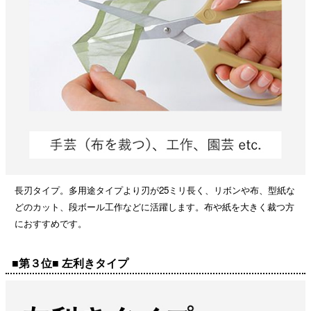
長刃タイプ。多用途タイプより刃が25ミリ長く、リボンや布、型紙な
どのカット、段ボール工作などに活躍します。布や紙を大きく裁つ方
におすすめです。
■第３位■ 左利きタイプ