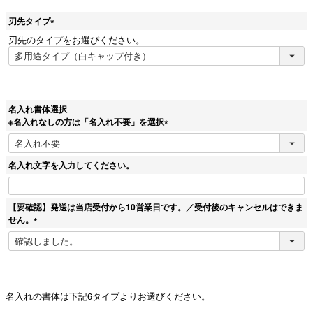
刃先タイプ
(
刃先のタイプをお選びください。
必
須
)
名入れ書体選択
※名入れなしの方は「名入れ不要」を選択
(
必
須
名入れ文字を入力してください。
)
【要確認】発送は当店受付から10営業日です。／受付後のキャンセルはできま
せん。
(
必
須
)
名入れの書体は下記6タイプよりお選びください。