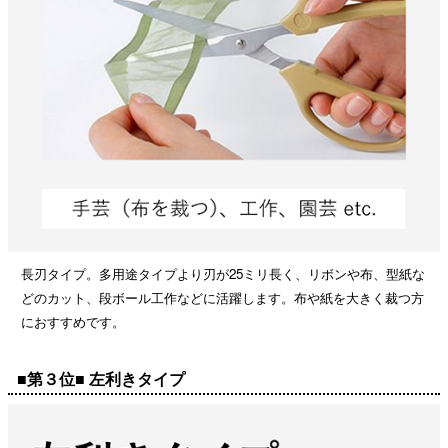
長刃タイプ。多用途タイプより刃が25ミリ長く、リボンや布、型紙な
どのカット、段ボール工作などに活躍します。布や紙を大きく裁つ方
におすすめです。
■第３位■ 左利きタイプ