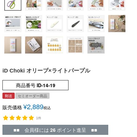
iD Choki オリーブ×ライトパープル
商品番号
ID-14-19
郵送
セミオーダー商品
¥
2,889
販売価格
税込
1件
■■ 会員様には
26
ポイント進呈 ■■