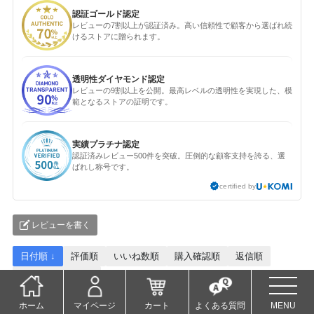
認証ゴールド認定
レビューの7割以上が認証済み。高い信頼性で顧客から選ばれ続
けるストアに贈られます。
透明性ダイヤモンド認定
レビューの9割以上を公開。最高レベルの透明性を実現した、模
範となるストアの証明です。
実績プラチナ認定
認証済みレビュー500件を突破。圧倒的な顧客支持を誇る、選
ばれし称号です。
certified by
レビューを書く
日付順 ↓
評価順
いいね数順
購入確認順
返信順
写真・動画付き順
詳細フィルター
ホーム
マイページ
カート
よくある質問
MENU