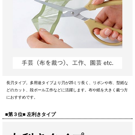
長刃タイプ。多用途タイプより刃が25ミリ長く、リボンや布、型紙な
どのカット、段ボール工作などに活躍します。布や紙を大きく裁つ方
におすすめです。
■第３位■ 左利きタイプ