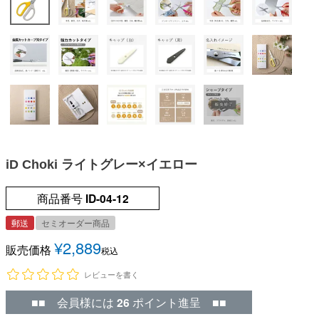
iD Choki ライトグレー×イエロー
商品番号
ID-04-12
郵送
セミオーダー商品
¥
2,889
販売価格
税込
レビューを書く
■■ 会員様には
26
ポイント進呈 ■■