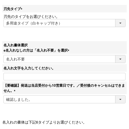
刃先タイプ
(
刃先のタイプをお選びください。
必
須
)
名入れ書体選択
※名入れなしの方は「名入れ不要」を選択
(
必
須
名入れ文字を入力してください。
)
【要確認】発送は当店受付から10営業日です。／受付後のキャンセルはできま
せん。
(
必
須
)
名入れの書体は下記6タイプよりお選びください。