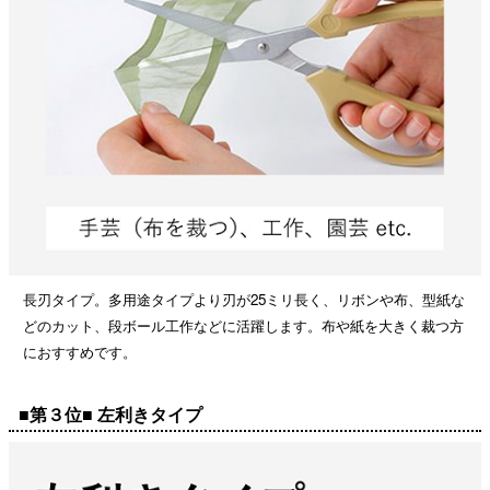
長刃タイプ。多用途タイプより刃が25ミリ長く、リボンや布、型紙な
どのカット、段ボール工作などに活躍します。布や紙を大きく裁つ方
におすすめです。
■第３位■ 左利きタイプ