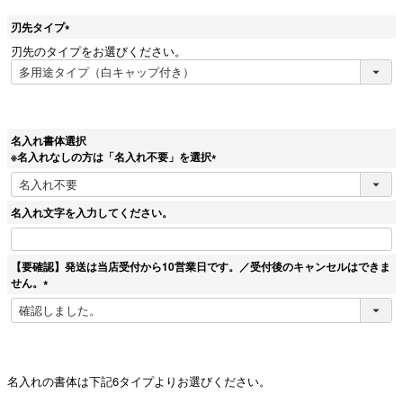
刃先タイプ
(
刃先のタイプをお選びください。
必
須
)
名入れ書体選択
※名入れなしの方は「名入れ不要」を選択
(
必
須
名入れ文字を入力してください。
)
【要確認】発送は当店受付から10営業日です。／受付後のキャンセルはできま
せん。
(
必
須
)
名入れの書体は下記6タイプよりお選びください。