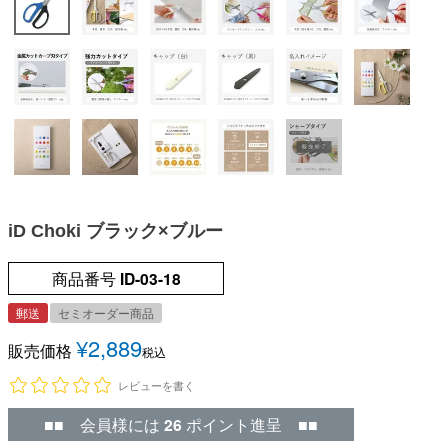
iD Choki ブラック×ブルー
商品番号
ID-03-18
郵送
セミオーダー商品
¥
2,889
販売価格
税込
レビューを書く
■■ 会員様には
26
ポイント進呈 ■■