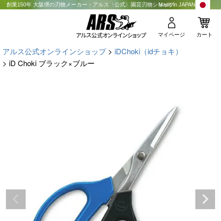
創業150年 大阪堺の刃物メーカー・アルス〈公式〉園芸刃物ショップ
Made in JAPAN
マイページ
カート
アルス公式オンラインショップ
iDChoki（idチョキ）
iD Choki ブラック×ブルー