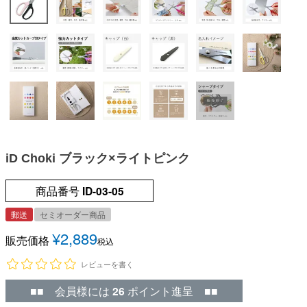
iD Choki ブラック×ライトピンク
商品番号
ID-03-05
郵送
セミオーダー商品
¥
2,889
販売価格
税込
レビューを書く
■■ 会員様には
26
ポイント進呈 ■■