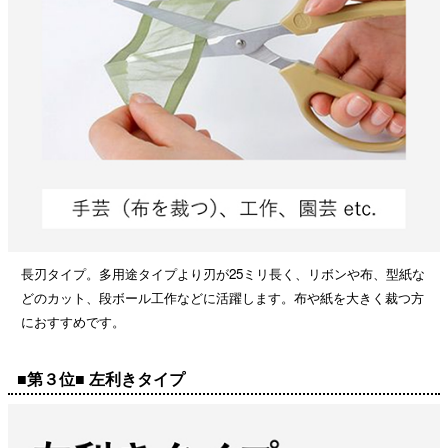
長刃タイプ。多用途タイプより刃が25ミリ長く、リボンや布、型紙な
どのカット、段ボール工作などに活躍します。布や紙を大きく裁つ方
におすすめです。
■第３位■ 左利きタイプ