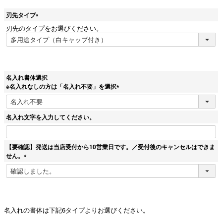
刃先タイプ
(
刃先のタイプをお選びください。
必
須
)
名入れ書体選択
※名入れなしの方は「名入れ不要」を選択
(
必
須
名入れ文字を入力してください。
)
【要確認】発送は当店受付から10営業日です。／受付後のキャンセルはできま
せん。
(
必
須
)
名入れの書体は下記6タイプよりお選びください。