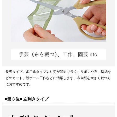
長刃タイプ。多用途タイプより刃が25ミリ長く、リボンや布、型紙な
どのカット、段ボール工作などに活躍します。布や紙を大きく裁つ方
におすすめです。
■第３位■ 左利きタイプ