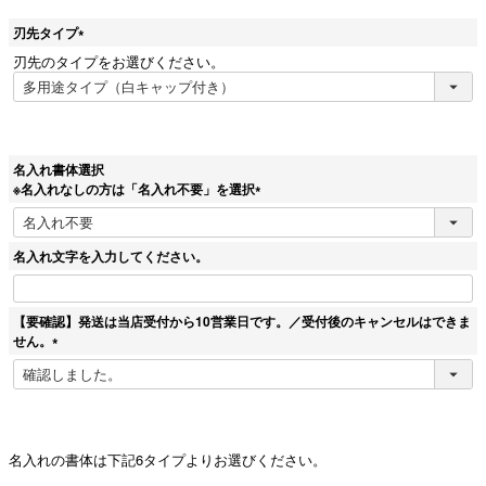
刃先タイプ
(
刃先のタイプをお選びください。
必
須
)
名入れ書体選択
※名入れなしの方は「名入れ不要」を選択
(
必
須
名入れ文字を入力してください。
)
【要確認】発送は当店受付から10営業日です。／受付後のキャンセルはできま
せん。
(
必
須
)
名入れの書体は下記6タイプよりお選びください。