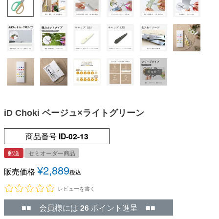
iD Choki ベージュ×ライトグリーン
商品番号
ID-02-13
郵送
セミオーダー商品
¥
2,889
販売価格
税込
レビューを書く
■■ 会員様には
26
ポイント進呈 ■■