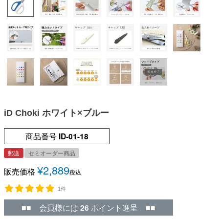
iD Choki ホワイト×ブルー
商品番号
ID-01-18
郵送
セミオーダー商品
¥
2,889
販売価格
税込
1件
■■ 会員様には
26
ポイント進呈 ■■