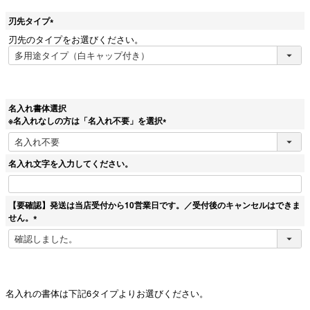
刃先タイプ
(
刃先のタイプをお選びください。
必
須
)
名入れ書体選択
※名入れなしの方は「名入れ不要」を選択
(
必
須
名入れ文字を入力してください。
)
【要確認】発送は当店受付から10営業日です。／受付後のキャンセルはできま
せん。
(
必
須
)
名入れの書体は下記6タイプよりお選びください。