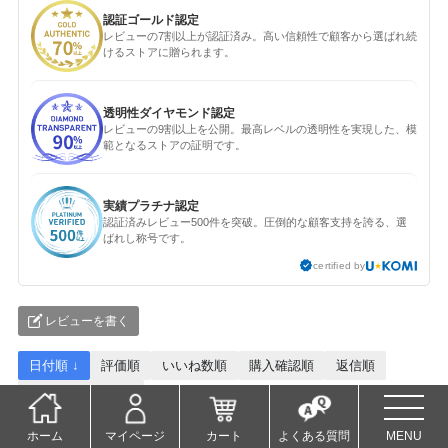
認証ゴールド認定
レビューの7割以上が認証済み。高い信頼性で顧客から選ばれ続
けるストアに贈られます。
透明性ダイヤモンド認定
レビューの9割以上を公開。最高レベルの透明性を実現した、模
範となるストアの証明です。
実績プラチナ認定
認証済みレビュー500件を突破。圧倒的な顧客支持を誇る、選
ばれし称号です。
certified by
レビューを書く
日付順 ↓
評価順
いいね数順
購入確認順
返信順
写真・動画付き順
詳細フィルター
ホーム
マイページ
カート
よくある質問
MENU