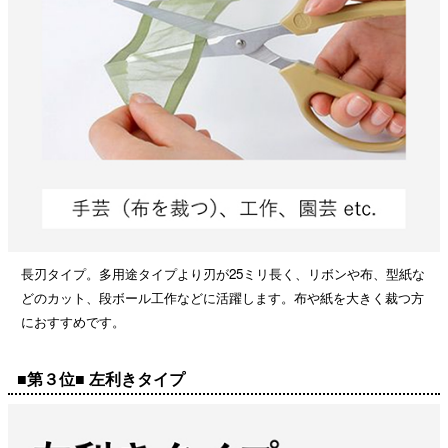
長刃タイプ。多用途タイプより刃が25ミリ長く、リボンや布、型紙な
どのカット、段ボール工作などに活躍します。布や紙を大きく裁つ方
におすすめです。
■第３位■ 左利きタイプ