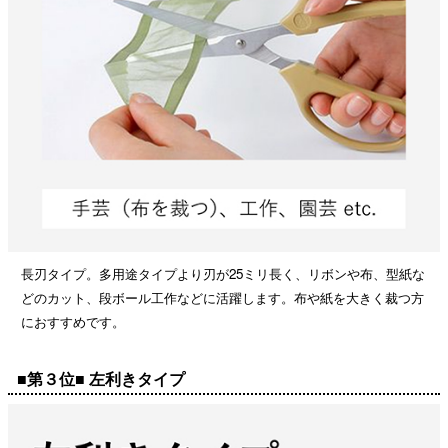
長刃タイプ。多用途タイプより刃が25ミリ長く、リボンや布、型紙な
どのカット、段ボール工作などに活躍します。布や紙を大きく裁つ方
におすすめです。
■第３位■ 左利きタイプ