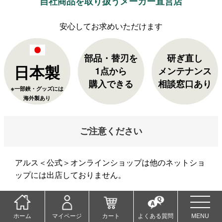
自社商品を取り扱うメーカー直営店
部品・替刃を
研ぎ直し
日本製
1点から
メンテナンス
購入できる
相談窓口あり
※一部鋏・グッズには
海外製あり
ご注意ください
アルス＜公式＞オンラインショップは他のネットショ
ップには出店しておりません。
当店以外でご購入された商品の返品・交換は承れませ
ん。ご了承くださいませ。
ホーム
マイページ
カート
よくある質問
MENU