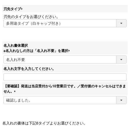
刃先タイプ
(
刃先のタイプをお選びください。
必
須
)
名入れ書体選択
※名入れなしの方は「名入れ不要」を選択
(
必
須
名入れ文字を入力してください。
)
【要確認】発送は当店受付から10営業日です。／受付後のキャンセルはできま
せん。
(
必
須
)
名入れの書体は下記6タイプよりお選びください。