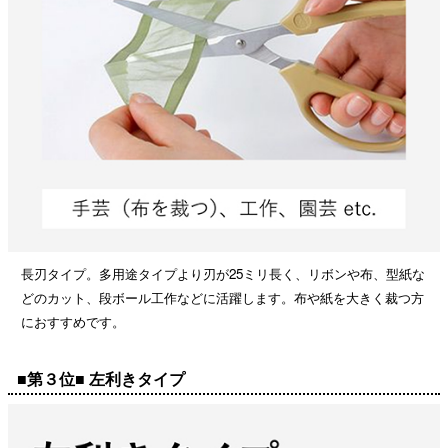
長刃タイプ。多用途タイプより刃が25ミリ長く、リボンや布、型紙な
どのカット、段ボール工作などに活躍します。布や紙を大きく裁つ方
におすすめです。
■第３位■ 左利きタイプ