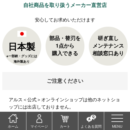
自社商品を取り扱うメーカー直営店
部品・替刃を
研ぎ直し
日本製
1点から
メンテナンス
購入できる
相談窓口あり
※一部鋏・グッズには
海外製あり
ご注意ください
アルス＜公式＞オンラインショップは他のネットショ
ップには出店しておりません。
当店以外でご購入された商品の返品・交換は承れませ
ん。ご了承くださいませ。
ホーム
マイページ
カート
よくある質問
MENU