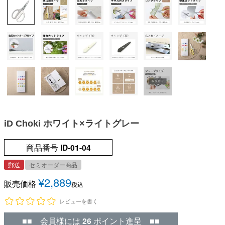
iD Choki ホワイト×ライトグレー
商品番号
ID-01-04
郵送
セミオーダー商品
¥
2,889
販売価格
税込
レビューを書く
■■ 会員様には
26
ポイント進呈 ■■