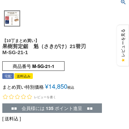
レビューを見る
【10丁まとめ買い】
果樹剪定鋸 魁（さきがけ）21替刃
M-SG-21-1
★
商品番号
M-SG-21-1
宅配
送料込み
¥
14,850
まとめ買い特別価格
税込
レビューを書く
■■ 会員様には
135
ポイント進呈 ■■
送料込