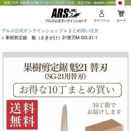
創業150年 大阪堺の刃物メーカー・アルス〈公式〉園芸刃物ショップ
Made in JAPAN
マイページ
カート
アルス公式オンラインショップ
まとめ買い注文
果樹剪定鋸 魁（さきがけ）21替刃M-SG-21-1