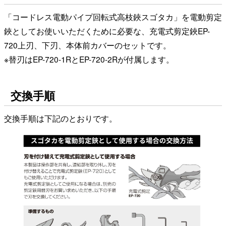
「コードレス電動パイプ回転式高枝鋏スゴタカ」を電動剪定
鋏としてお使いいただくために必要な、充電式剪定鋏EP-
720上刃、下刃、本体前カバーのセットです。
※替刃はEP-720-1RとEP-720-2Rが付属します。
交換手順
交換手順は下記のとおりです。