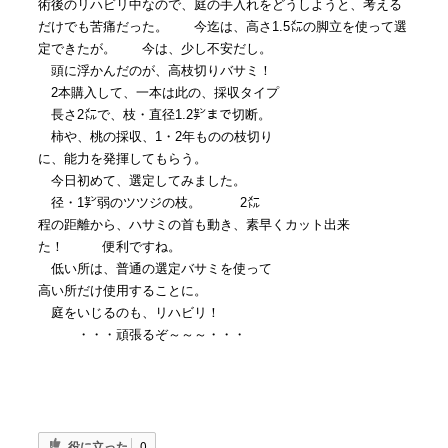
術後のリハビリ中なので、庭の手入れをどうしようと、考える
だけでも苦痛だった。 今迄は、高さ1.5㍍の脚立を使って選
定できたが。 今は、少し不安だし。
頭に浮かんだのが、高枝切りバサミ！
2本購入して、一本は此の、採収タイプ
長さ2㍍で、枝・直径1.2㌢まで切断。
柿や、桃の採収、1・2年ものの枝切り
に、能力を発揮してもらう。
今日初めて、選定してみました。
径・1㌢弱のツツジの枝。 2㍍
程の距離から、ハサミの首も動き、素早くカット出来
た！ 便利ですね。
低い所は、普通の選定バサミを使って
高い所だけ使用することに。
庭をいじるのも、リハビリ！
・・・頑張るぞ～～～・・・
役に立った
0