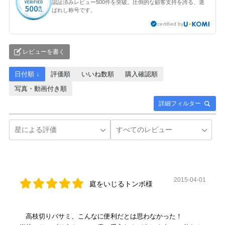
認証済みレビュー500件を突破。圧倒的な顧客支持を誇る、選
ばれし称号です。
certified by
レビューを書く
日付順 ↓
評価順
いいね数順
購入確認順
写真・動画付き順
詳細フィルター
2015-04-01
庭をいじるトンボ様
高枝切りバサミ、こんなに便利だとは思わなかった！