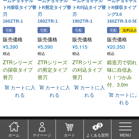
ームチョキチル
ームチョキチル
ームチョキチル
ームチョキチル
トR採収タイプ替
トR剪定タイプ替
トR刈込タイプ替
トR採収タイプ
刃
刃
刃
ング3.0
160ZTR-1
180ZTR-1
190ZTR-1
160ZTR-3.0-5D
宅配
宅配
宅配
宅配
送料込み
販売価格
販売価格
販売価格
販売価格
¥
5,390
¥
5,390
¥
5,115
¥
20,350
税込
税込
税込
税込
ZTRシリーズ
ZTRシリーズ
ZTRシリーズ
鍛造刃で切れ
の採収タイプ
の剪定タイプ
の刈込タイプ
味に自信あ
替刃
替刃
替刃
り！つかみ
付、3.0m
カートに入
カートに入
カートに入
れる
れる
れる
カートに
れる
ホーム
マイページ
カート
よくある質問
MENU