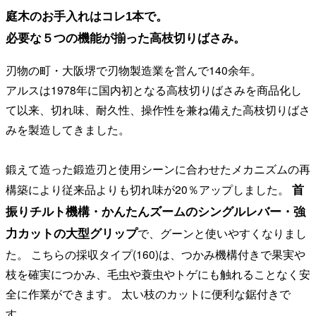
庭木のお手入れはコレ1本で。
必要な５つの機能が揃った高枝切りばさみ。
刃物の町・大阪堺で刃物製造業を営んで140余年。
アルスは1978年に国内初となる高枝切りばさみを商品化し
て以来、切れ味、耐久性、操作性を兼ね備えた高枝切りばさ
みを製造してきました。
鍛えて造った鍛造刃と使用シーンに合わせたメカニズムの再
首
構築により従来品よりも切れ味が20％アップしました。
振りチルト機構・かんたんズームのシングルレバー・強
力カットの大型グリップ
で、グーンと使いやすくなりまし
た。 こちらの採収タイプ(160)は、つかみ機構付きで果実や
枝を確実につかみ、毛虫や蓑虫やトゲにも触れることなく安
全に作業ができます。 太い枝のカットに便利な鋸付きで
す。