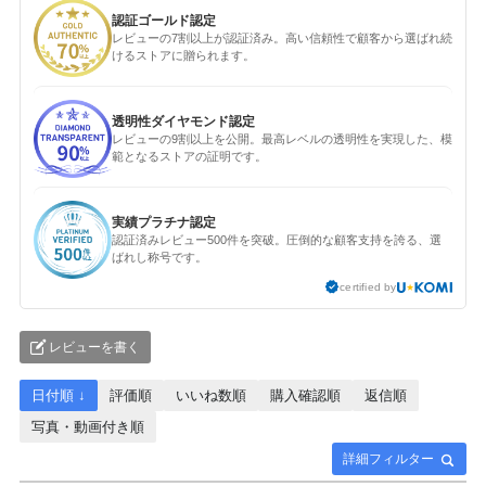
認証ゴールド認定
レビューの7割以上が認証済み。高い信頼性で顧客から選ばれ続
けるストアに贈られます。
透明性ダイヤモンド認定
レビューの9割以上を公開。最高レベルの透明性を実現した、模
範となるストアの証明です。
実績プラチナ認定
認証済みレビュー500件を突破。圧倒的な顧客支持を誇る、選
ばれし称号です。
certified by
レビューを書く
日付順 ↓
評価順
いいね数順
購入確認順
返信順
写真・動画付き順
詳細フィルター