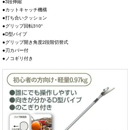
●3段伸縮
●カットキャッチ機構
●打ち合いクッション
●グリップ回転310°
●D型パイプ
●グリップ開き角度2段階切替式
●刃カバー付
●ノコギリ付き