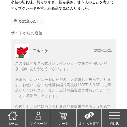
小枝の切れ味、切りやすさ、掴み易さ、使う人のことを考えて
アップグレードを重ねた商品で気に入りました。
役に立った
0
サイトからの返信
アルスケ
2025-11-21
この度はアルス公式オンラインショップをご利用いただ
き、誠にありがとうございます。
素晴らしいレビューをいただき、大変嬉しく思っておりま
す。お使いになった軽量伸縮式高枝鋏160ZD-3.0-3Dにご満
足いただけたこと、また、設計や品質にご理解いただけた
ことに感謝申し上げます。
今後とも、期待に応えられる商品を提供できるよう努めて
参りますので、引き続きよろしくお願いいたします。
ホーム
マイページ
カート
よくある質問
MENU