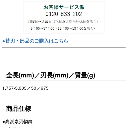
●替刃・部品のご購入はこちら
全長(mm)／刃長(mm)／質量(g)
1,757-3,003／50／975
商品仕様
●高炭素刃物鋼