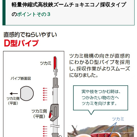
軽量伸縮式高枝鋏ズームチョキエコノ採収タイプ
の
ポイントその３