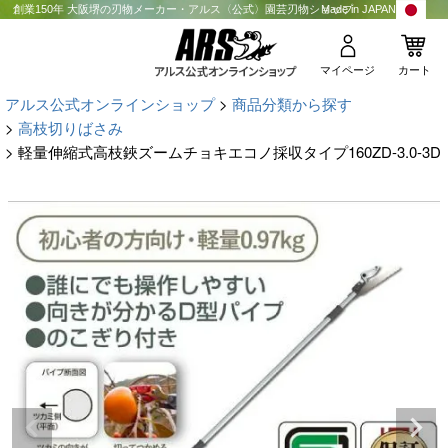
創業150年 大阪堺の刃物メーカー・アルス〈公式〉園芸刃物ショップ
Made in JAPAN
マイページ
カート
アルス公式オンラインショップ
商品分類から探す
高枝切りばさみ
軽量伸縮式高枝鋏ズームチョキエコノ採収タイプ160ZD-3.0-3D