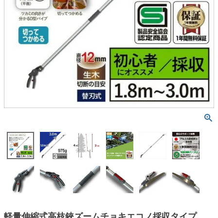
軽量伸縮式高枝鋏ズームチョキエコノ採収タイプ