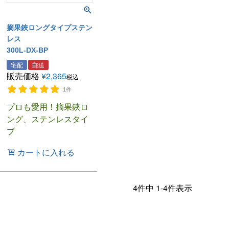
摘果鋏ロングタイプステン
レス
300L-DX-BP
宅配
郵送
販売価格
¥
2,365
税込
1件
プロも愛用！摘果鋏ロ
ング、ステンレスタイ
プ
カートに入れる
4
件中
1
-
4
件表示