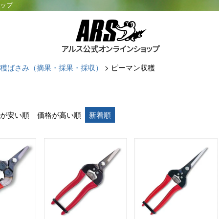
ョップ
穫ばさみ（摘果・採果・採収）
ピーマン収穫
が安い順
価格が高い順
新着順