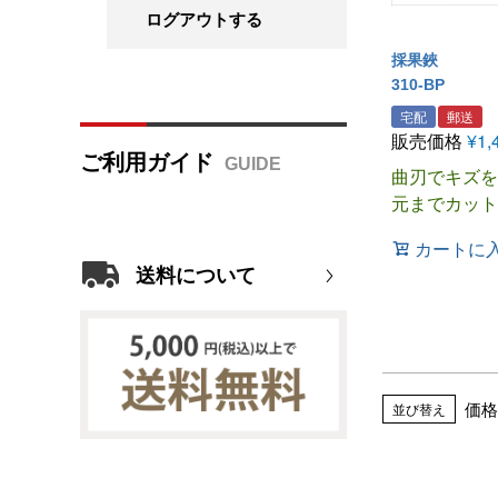
ログアウトする
採果鋏
310-BP
宅配
郵送
販売価格
¥
1,
ご利用ガイド
曲刃でキズを
元までカット
カートに
送料について
価格
並び替え