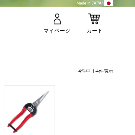
Made in JAPAN
マイページ
カート
4
件中
1
-
4
件表示