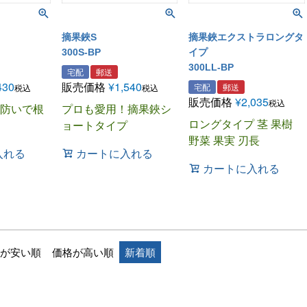
摘果鋏S
摘果鋏エクストラロングタ
300S-BP
イプ
300LL-BP
宅配
郵送
430
販売価格
¥
1,540
宅配
郵送
税込
税込
販売価格
¥
2,035
税込
防いで根
プロも愛用！摘果鋏シ
ロングタイプ 茎 果樹
ョートタイプ
野菜 果実 刃長
入れる
カートに入れる
カートに入れる
が安い順
価格が高い順
新着順