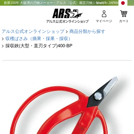
創業150年 大阪堺の刃物メーカー・アルス〈公式〉園芸刃物ショップ
Made in JAPAN
マイページ
カート
アルス公式オンラインショップ
商品分類から探す
収穫ばさみ（摘果・採果・採収）
採収鋏(大型・直刃タイプ)400-BP