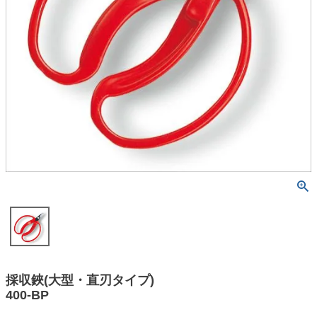
採収鋏(大型・直刃タイプ)
400-BP