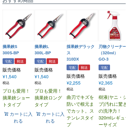
おすすめ商品
摘果鋏S
摘果鋏L
採果鋏デラック
刃物クリーナー
300S-BP
300L-BP
ス
（320ml）
310DX
GO-3
宅配
郵送
宅配
郵送
宅配
郵送
宅配
販売価格
販売価格
販売価格
販売価格
¥
1,540
¥
1,540
¥
2,255
¥
2,365
税込
税込
税込
税込
プロも愛用！
プロも愛用！
曲刃でキズを
樹液(ヤニ・シ
摘果鋏ショー
摘果鋏ロング
防いで根元ま
ブ)汚れに驚き
トタイプ
タイプ
でカット。ス
の洗浄力！
カートに入
カートに入
テンレスタイ
320mlレギュ
れる
れる
プ
ーサイズ