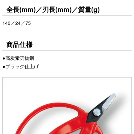
全長(mm)／刃長(mm)／質量(g)
140／24／75
商品仕様
●高炭素刃物鋼
●ブラック仕上げ