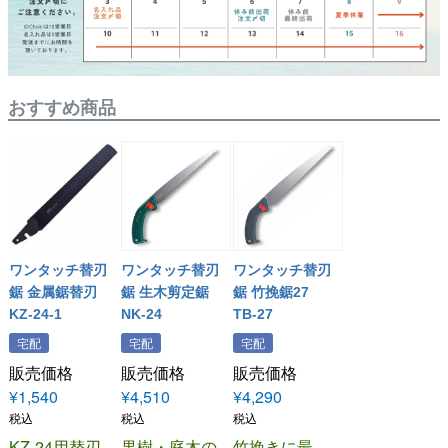
おすすめ商品
ワンタッチ替刃
ワンタッチ替刃
ワンタッチ替刃
鋸 金属鋸替刃
鋸 生木剪定鋸
鋸 竹挽鋸27
KZ-24-1
NK-24
TB-27
宅配
宅配
宅配
販売価格
販売価格
販売価格
¥
1,540
¥
4,510
¥
4,290
税込
税込
税込
KZ-24用替刃
果樹・庭木の
竹挽きに最