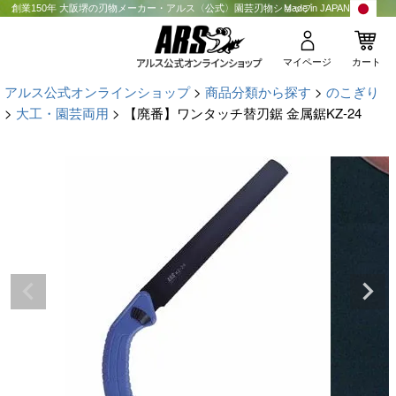
創業150年 大阪堺の刃物メーカー・アルス〈公式〉園芸刃物ショップ
Made in JAPAN
マイページ
カート
アルス公式オンラインショップ
商品分類から探す
のこぎり
大工・園芸両用
【廃番】ワンタッチ替刃鋸 金属鋸KZ-24