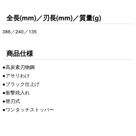
全長(mm)／刃長(mm)／質量(g)
386／240／135
商品仕様
●高炭素刃物鋼
●アサリわけ
●ブラック仕上げ
●衝撃焼入れ
●替刃式
●ワンタッチストッパー