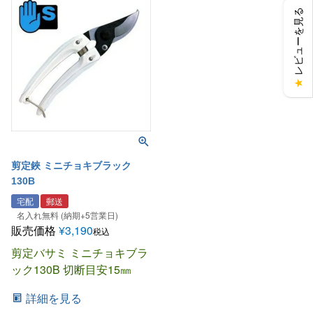
レビューを見る
★
剪定鋏 ミニチョキブラック
130B
宅配
郵送
名入れ無料 (納期+5営業日)
販売価格
¥
3,190
税込
剪定バサミ ミニチョキブラ
ック130B 切断目安15㎜
詳細を見る