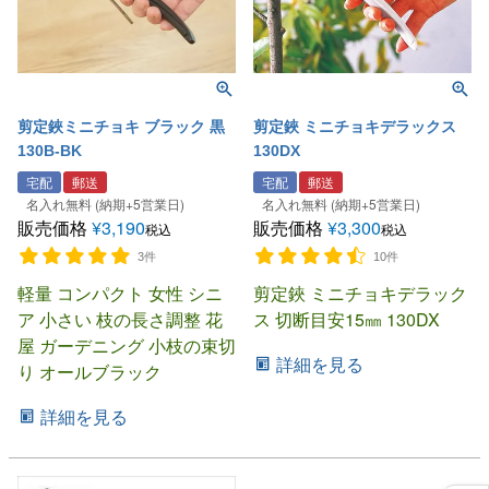
剪定鋏ミニチョキ ブラック 黒
剪定鋏 ミニチョキデラックス
130B-BK
130DX
宅配
郵送
宅配
郵送
名入れ無料 (納期+5営業日)
名入れ無料 (納期+5営業日)
販売価格
¥
3,190
販売価格
¥
3,300
税込
税込
3件
10件
軽量 コンパクト 女性 シニ
剪定鋏 ミニチョキデラック
ア 小さい 枝の長さ調整 花
ス 切断目安15㎜ 130DX
屋 ガーデニング 小枝の束切
詳細を見る
り オールブラック
詳細を見る