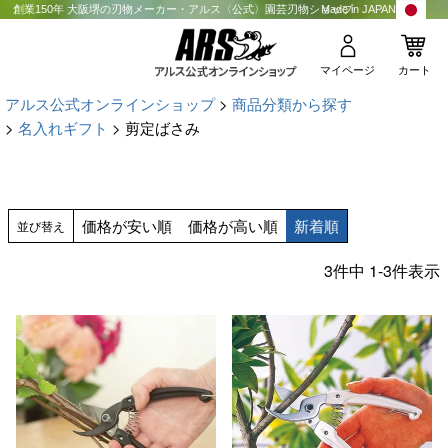
創業150年 大阪堺の刃物メーカー・アルス〈公式〉園芸刃物ショップ
Made in JAPAN
マイページ
カート
アルス公式オンラインショップ
商品分類から探す
名入れギフト
剪定ばさみ
価格が安い順
価格が高い順
新着順
並び替え
3
件中
1
-
3
件表示