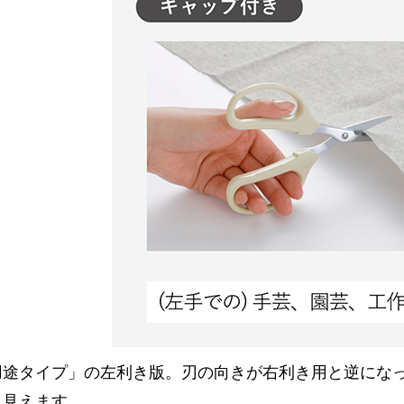
用途タイプ」の左利き版。刃の向きが右利き用と逆にな
り見えます。